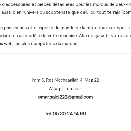
d’accessoires et pièces détachées pour les mordus de deux-roue
aussi bien l’univers du scootériste que celui du tout terrain (com
de passionnés et d’experts du monde de la moto route et sport 
nduite ou au modèle de votre machine. Afin de garantir votre séc
ix web, les plus compétitifs du marché.
Imm 6, Res Machaaallah 4, Mag 22
Wifaq - Témara-
omar.saidi222@gmail.com
Tel: 05 30 24 14 90