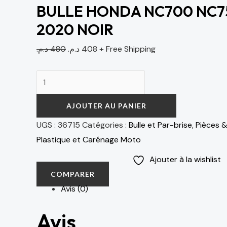
BULLE HONDA NC700 NC75
2020 NOIR
د.م.
480
د.م.
408
+ Free Shipping
AJOUTER AU PANIER
UGS :
36715
Catégories :
Bulle et Par-brise
,
Pièces 
Plastique et Carénage Moto
Ajouter à la wishlist
COMPARER
Avis (0)
Avis