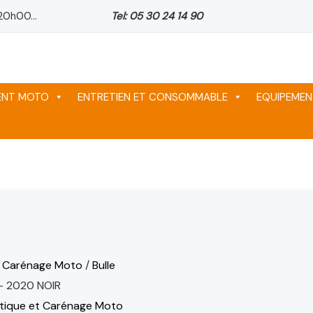
20h00...
Tel: 05 30 24 14 90
ix
ix
ix
tuel
tuel
tuel
 :
 :
 :
64 د.م..
64 د.م..
64 د.م..
MENT MOTO
ENTRETIEN ET CONSOMMABLE
EQUIPEMEN
t Carénage Moto
/
Bulle
– 2020 NOIR
stique et Carénage Moto