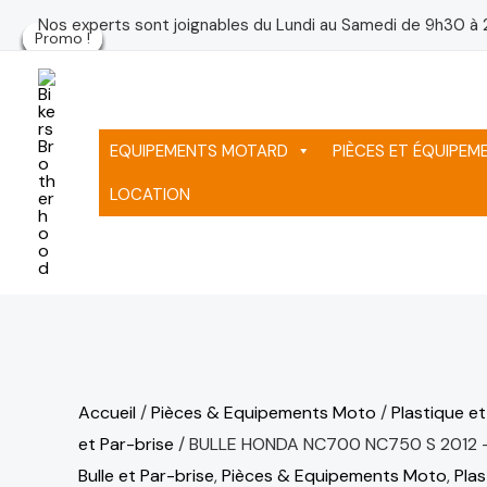
Aller
quantité
Le
Le
Le
Le
Le
Le
Le
Le
Nos experts sont joignables du Lundi au Samedi de 9h30 à 
Promo !
Promo !
Promo !
Promo !
Promo !
Promo !
Promo !
au
de
prix
prix
prix
prix
prix
pr
pr
pr
contenu
BULLE
initial
actuel
initial
initial
initial
ac
ac
ac
HONDA
était :
est :
était :
était :
était :
est
est
est
NC700
480 د.م..
408 د.م..
75 د.م..
75 د.م..
75 د.م..
EQUIPEMENTS MOTARD
PIÈCES ET ÉQUIPE
NC750
LOCATION
S
2012
-
2020
NOIR
Accueil
/
Pièces & Equipements Moto
/
Plastique e
et Par-brise
/ BULLE HONDA NC700 NC750 S 2012 
Bulle et Par-brise
,
Pièces & Equipements Moto
,
Pla