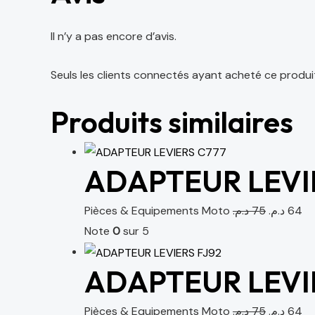
Il n’y a pas encore d’avis.
Seuls les clients connectés ayant acheté ce produit o
Produits similaires
ADAPTEUR LEVI
Pièces & Equipements Moto
د.م.
75
د.م.
64
Note
0
sur 5
ADAPTEUR LEVIE
Pièces & Equipements Moto
د.م.
75
د.م.
64