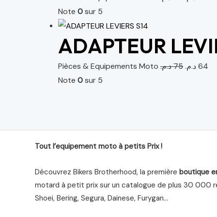
Note
0
sur 5
ADAPTEUR LEVI
Pièces & Equipements Moto
د.م.
75
د.م.
64
Note
0
sur 5
Tout l’equipement moto à petits Prix !
Découvrez Bikers Brotherhood, la première
boutique e
motard à petit prix sur un catalogue de plus 30 000 ré
Shoei, Bering, Segura, Dainese, Furygan…