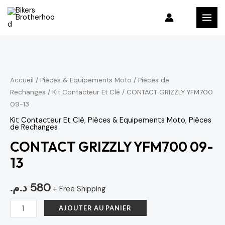
Aller
MAI
au
MEN
contenu
quantité
de
CONTACT
Accueil
/
Pièces & Equipements Moto
/
Pièces de
Rechanges
/
Kit Contacteur Et Clé
/ CONTACT GRIZZLY YFM700
GRIZZLY
09-13
YFM700
09-
Kit Contacteur Et Clé
,
Pièces & Equipements Moto
,
Pièces
de Rechanges
13
CONTACT GRIZZLY YFM700 09-
13
د.م.
580
+ Free Shipping
AJOUTER AU PANIER