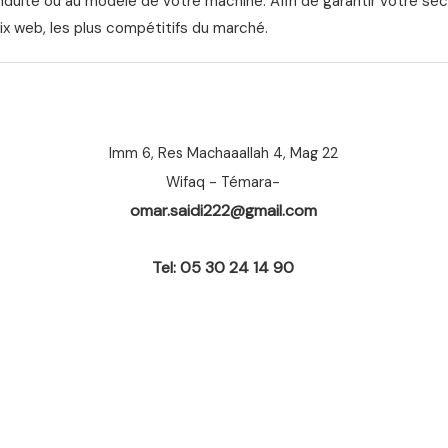
nduite ou au modèle de votre machine. Afin de garantir votre séc
ix web, les plus compétitifs du marché.
Imm 6, Res Machaaallah 4, Mag 22
Wifaq - Témara-
omar.saidi222@gmail.com
Tel: 05 30 24 14 90