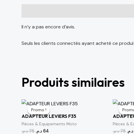
Avis (0)
Il n’y a pas encore d’avis.
Seuls les clients connectés ayant acheté ce produit o
Produits similaires
Le
Le
Le
prix
prix
prix
Promo !
Promo !
Promo
Promo
initial
actuel
initi
ADAPTEUR LEVIERS F35
ADAPTEU
était :
est :
étai
64 د.م..
75 د.م..
Pièces & Equipements Moto
Pièces & 
د.م.
75
د.م.
64
د.م.
75
د.م.