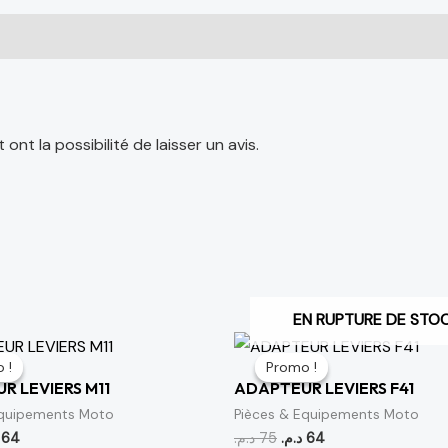
nt la possibilité de laisser un avis.
EN RUPTURE DE STO
Le
Le
Le
prix
prix
prix
 !
 !
Promo !
Promo !
al
actuel
initial
actuel
R LEVIERS M11
ADAPTEUR LEVIERS F41
t :
est :
était :
est :
64 د.م..
75 د.م..
64 د.م..
75 د.م..
Equipements Moto
Pièces & Equipements Moto
64
د.م.
75
د.م.
64