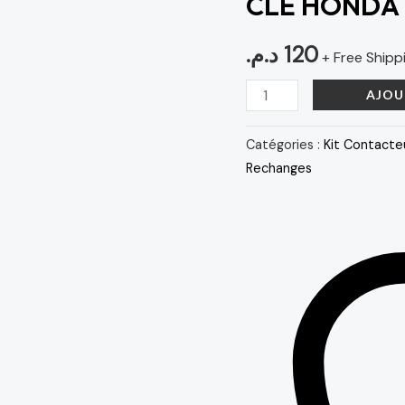
CLE HONDA
NOIR
BRONZE
د.م.
120
+ Free Shipp
AJOU
Catégories :
Kit Contacte
Rechanges