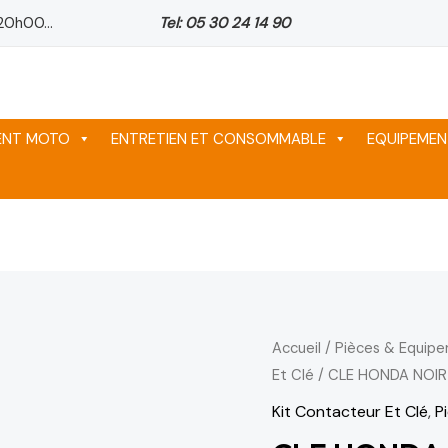
20h00...
Tel: 05 30 24 14 90
MENT MOTO
ENTRETIEN ET CONSOMMABLE
EQUIPEMEN
quantité
Accueil
/
Pièces & Equip
Et Clé
/ CLE HONDA NOI
de
CLE
Kit Contacteur Et Clé
,
P
HONDA