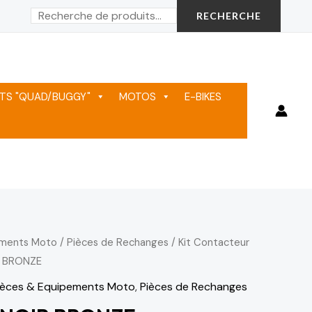
Rechercher
RECHERCHE
TS "QUAD/BUGGY"
MOTOS
E-BIKES
ements Moto
/
Pièces de Rechanges
/
Kit Contacteur
R BRONZE
ièces & Equipements Moto
,
Pièces de Rechanges