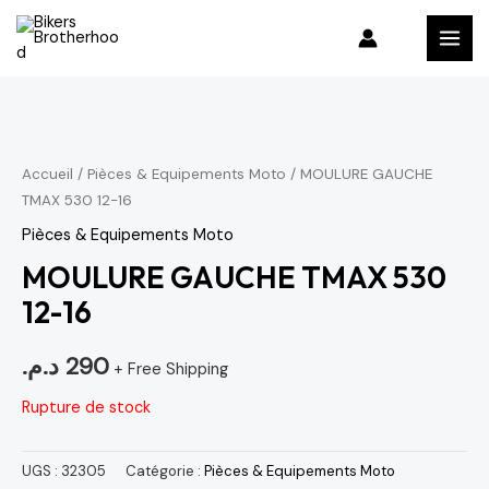
Aller
MAI
au
MEN
contenu
Accueil
/
Pièces & Equipements Moto
/ MOULURE GAUCHE
TMAX 530 12-16
Pièces & Equipements Moto
MOULURE GAUCHE TMAX 530
12-16
د.م.
290
+ Free Shipping
Rupture de stock
UGS :
32305
Catégorie :
Pièces & Equipements Moto