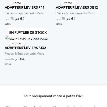
prix
prix
prix
prix
Promo !
Promo !
Promo !
Promo !
initial
actuel
initial
actuel
ADAPTEUR LEVIERS F41
ADAPTEUR LEVIERS DB12
était :
est :
était :
est :
64 د.م..
75 د.م..
64 د.م..
75 د.م..
Pièces & Equipements Moto
Pièces & Equipements Moto
د.م.
75
د.م.
64
د.م.
75
د.م.
64
Note
Note
0
0
EN RUPTURE DE STOCK
sur
sur
5
5
Le
Le
prix
prix
Promo !
Promo !
initial
actuel
ADAPTEUR LEVIERS FJ32
était :
est :
64 د.م..
75 د.م..
Pièces & Equipements Moto
د.م.
75
د.م.
64
Note
0
sur
5
Tout l’equipement moto à petits Prix !