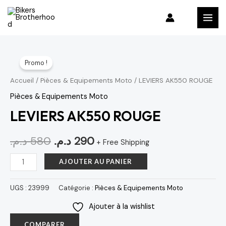
Aller
MAI
au
MEN
contenu
quantité
Le
Le
Promo !
de
prix
prix
LEVIERS
Accueil
/
Pièces & Equipements Moto
/ LEVIERS AK550 ROUGE
AK550
initial
actuel
Pièces & Equipements Moto
ROUGE
LEVIERS AK550 ROUGE
était :
est :
290 د.م..
580 د.م..
د.م.
580
د.م.
290
+ Free Shipping
AJOUTER AU PANIER
UGS :
23999
Catégorie :
Pièces & Equipements Moto
Ajouter à la wishlist
COMPARER