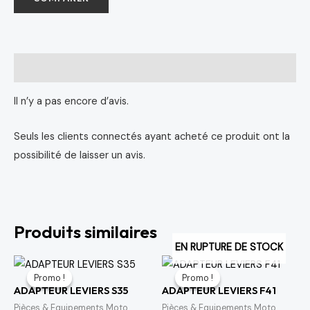
Avis (0)
Il n’y a pas encore d’avis.
Seuls les clients connectés ayant acheté ce produit ont la
possibilité de laisser un avis.
Produits similaires
EN RUPTURE DE STOCK
Le
Le
Le
Le
prix
prix
prix
prix
Promo !
Promo !
Promo !
Promo !
initial
actuel
initial
actuel
ADAPTEUR LEVIERS S35
ADAPTEUR LEVIERS F41
était :
est :
était :
est :
64 د.م..
75 د.م..
64 د.م..
75 د.م..
Pièces & Equipements Moto
Pièces & Equipements Moto