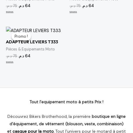
د.م.
75
د.م.
64
د.م.
75
د.م.
64
Note
Note
0
0
sur
sur
5
5
Le
Le
prix
prix
Promo !
Promo !
initial
actuel
ADAPTEUR LEVIERS T333
était :
est :
64 د.م..
75 د.م..
Pièces & Equipements Moto
د.م.
75
د.م.
64
Note
0
sur
5
Tout l’equipement moto à petits Prix !
Découvrez Bikers Brotherhood, la première
boutique en ligne
d’équipement, de vêtement (blouson, veste, combinaison)
et
casque pour la moto
, Tout l’univers pour le motard à petit