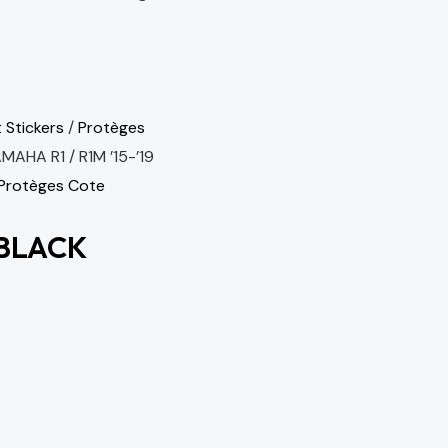
 Stickers
/
Protèges
AHA R1 / R1M ’15-’19
Protèges Cote
 BLACK