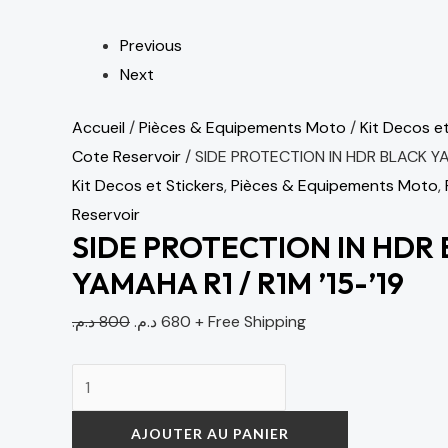
Previous
Next
Accueil
/
Pièces & Equipements Moto
/
Kit Decos et
Cote Reservoir
/ SIDE PROTECTION IN HDR BLACK YAM
Kit Decos et Stickers
,
Pièces & Equipements Moto
,
Reservoir
SIDE PROTECTION IN HDR
YAMAHA R1 / R1M ’15-’19
د.م.
800
د.م.
680
+ Free Shipping
AJOUTER AU PANIER