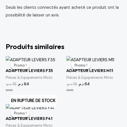
Seuls les clients connectés ayant acheté ce produit ont la
possibilité de laisser un avis.
Produits similaires
Le
Le
Le
Le
prix
prix
prix
prix
Promo !
Promo !
Promo !
Promo !
initial
actuel
initial
actuel
ADAPTEUR LEVIERS F35
ADAPTEUR LEVIERS M11
était :
est :
était :
est :
64 د.م..
75 د.م..
64 د.م..
75 د.م..
Pièces & Equipements Moto
Pièces & Equipements Moto
د.م.
75
د.م.
64
د.م.
75
د.م.
64
Note
Note
0
0
EN RUPTURE DE STOCK
sur
sur
5
5
Le
Le
prix
prix
Promo !
Promo !
initial
actuel
ADAPTEUR LEVIERS F41
était :
est :
64 د.م..
75 د.م..
Pièces & Equipements Moto