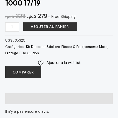
1000 17/19
د.م.
328
د.م.
279
+ Free Shipping
AJOUTER AU PANIER
UGS :
35320
Catégories :
Kit Decos et Stickers
,
Pièces & Equipements Moto
,
Protège T De Guidon
Ajouter à la wishlist
COMPARER
Avis (0)
Il n’y a pas encore d’avis.