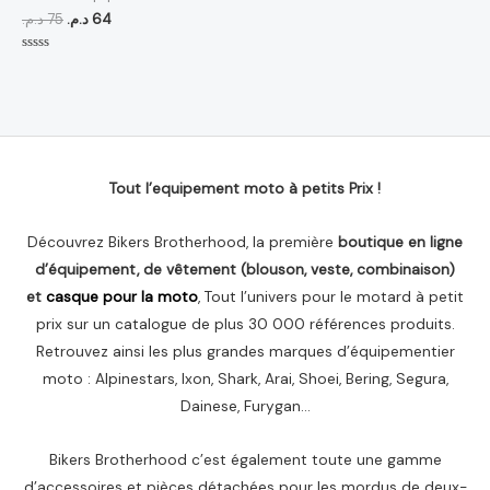
د.م.
75
د.م.
64
Note
0
sur
5
Tout l’equipement moto à petits Prix !
Découvrez Bikers Brotherhood, la première
boutique en ligne
d’équipement, de vêtement (blouson, veste, combinaison)
et
casque pour la moto
, Tout l’univers pour le motard à petit
prix sur un catalogue de plus 30 000 références produits.
Retrouvez ainsi les plus grandes marques d’équipementier
moto : Alpinestars, Ixon, Shark, Arai, Shoei, Bering, Segura,
Dainese, Furygan…
Bikers Brotherhood c’est également toute une gamme
d’accessoires et pièces détachées pour les mordus de deux-