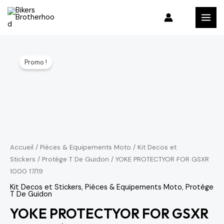
Aller
MAI
au
MEN
contenu
quantité
Le
Le
Promo !
de
prix
prix
YOKE
PROTECTYOR
initial
actuel
FOR
était :
est :
GSXR
279 د.م..
328 د.م..
1000
17/19
Accueil
/
Pièces & Equipements Moto
/
Kit Decos et
Stickers
/
Protège T De Guidon
/ YOKE PROTECTYOR FOR GSXR
1000 17/19
Kit Decos et Stickers
,
Pièces & Equipements Moto
,
Protège
T De Guidon
YOKE PROTECTYOR FOR GSXR