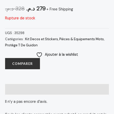
د.م.
328
د.م.
279
+ Free Shipping
Rupture de stock
UGS :
35298
Catégories :
Kit Decos et Stickers
,
Pièces & Equipements Moto
,
Protège T De Guidon
Ajouter à la wishlist
COMPARER
Avis (0)
Il n’y a pas encore d’avis.