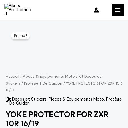
Aller
MAI
au
MEN
contenu
Le
Le
Promo !
prix
prix
initial
actuel
était :
est :
279 د.م..
328 د.م..
Accueil
/
Pièces & Equipements Moto
/
Kit Decos et
Stickers
/
Protège T De Guidon
/ YOKE PROTECTOR FOR ZXR 10R
16/19
Kit Decos et Stickers
,
Pièces & Equipements Moto
,
Protège
T De Guidon
YOKE PROTECTOR FOR ZXR
10R 16/19