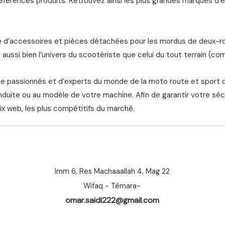
férences produits. Retrouvez ainsi les plus grandes marques d’équ
d’accessoires et pièces détachées pour les mordus de deux-roue
aussi bien l’univers du scootériste que celui du tout terrain (com
de passionnés et d’experts du monde de la moto route et sport 
nduite ou au modèle de votre machine. Afin de garantir votre séc
ix web, les plus compétitifs du marché.
Imm 6, Res Machaaallah 4, Mag 22
Wifaq - Témara-
omar.saidi222@gmail.com