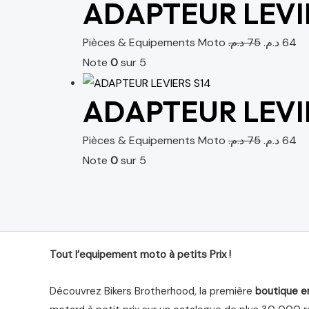
ADAPTEUR LEVI
Pièces & Equipements Moto
د.م.
75
د.م.
64
Note
0
sur 5
ADAPTEUR LEVI
Pièces & Equipements Moto
د.م.
75
د.م.
64
Note
0
sur 5
Tout l’equipement moto à petits Prix !
Découvrez Bikers Brotherhood, la première
boutique e