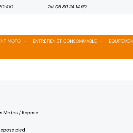
20h00...
Tel: 05 30 24 14 90
ix
ix
ix
tuel
tuel
tuel
 :
 :
 :
64 د.م..
64 د.م..
64 د.م..
MENT MOTO
ENTRETIEN ET CONSOMMABLE
EQUIPEMEN
s Motos
/
Repose
Repose pied