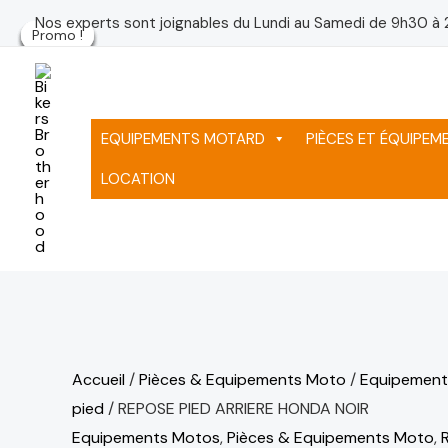
Aller
quantité
Le
Le
Le
Le
Le
Le
Nos experts sont joignables du Lundi au Samedi de 9h30 à 
Promo !
Promo !
Promo !
Promo !
Promo !
Promo !
au
de
prix
prix
prix
pr
pr
pr
contenu
REPOSE
initial
initial
initial
ac
ac
ac
PIED
était :
était :
était :
est
est
est
ARRIERE
75 د.م..
75 د.م..
75 د.م..
EQUIPEMENTS MOTARD
PIÈCES ET ÉQUIPE
HONDA
LOCATION
NOIR
Accueil
/
Pièces & Equipements Moto
/
Equipement
pied
/ REPOSE PIED ARRIERE HONDA NOIR
Equipements Motos
,
Pièces & Equipements Moto
,