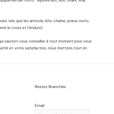
ipementier moto : Alpinestars, Ixon, Shark, Arai,
s tels que les antivols, kits-chaîne, pneus moto,
me le cross et l’enduro).
qui sauront vous conseiller à tout moment pour vous
urité et votre satisfaction, nous mettons tout en
Restez Branchés
Email