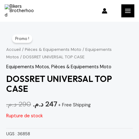
Aller
MAI
au
MEN
contenu
Le
Le
Promo !
prix
prix
Accueil
/
Pièces & Equipements Moto
/
Equipements
Motos
/ DOSSRET UNIVERSAL TOP CASE
initial
actuel
Equipements Motos
,
Pièces & Equipements Moto
était :
est :
DOSSRET UNIVERSAL TOP
247 د.م..
290 د.م..
CASE
د.م.
290
د.م.
247
+ Free Shipping
Rupture de stock
UGS :
36858