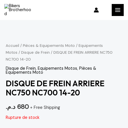
Aller
MAI
au
MEN
contenu
Accueil
/
Pièces & Equipements Moto
/
Equipements
Motos
/
Disque de Frein
/ DISQUE DE FREIN ARRIERE NC750
NC700 14-20
Disque de Frein
,
Equipements Motos
,
Pièces &
Equipements Moto
DISQUE DE FREIN ARRIERE
NC750 NC700 14-20
د.م.
680
+ Free Shipping
Rupture de stock