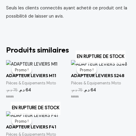
Seuls les clients connectés ayant acheté ce produit ont la
possibilité de laisser un avis.
Produits similaires
EN RUPTURE DE STOCK
Le
Le
Le
Le
prix
prix
prix
prix
Promo !
Promo !
Promo !
Promo !
initial
actuel
initial
actuel
ADAPTEUR LEVIERS M11
ADAPTEUR LEVIERS S248
était :
est :
était :
est :
64 د.م..
75 د.م..
64 د.م..
75 د.م..
Pièces & Equipements Moto
Pièces & Equipements Moto
د.م.
75
د.م.
64
د.م.
75
د.م.
64
Note
Note
0
0
EN RUPTURE DE STOCK
sur
sur
5
5
Le
Le
prix
prix
Promo !
Promo !
initial
actuel
ADAPTEUR LEVIERS F41
était :
est :
64 د.م..
75 د.م..
Pièces & Equipements Moto