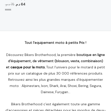
د.م.
75
د.م.
64
Note
0
sur
5
Tout l’equipement moto à petits Prix !
Découvrez Bikers Brotherhood, la première
boutique en ligne
d’équipement, de vêtement (blouson, veste, combinaison)
et
casque pour la moto
, Tout l’univers pour le motard à petit
prix sur un catalogue de plus 30 000 références produits.
Retrouvez ainsi les plus grandes marques d’équipementier
moto : Alpinestars, Ixon, Shark, Arai, Shoei, Bering, Segura,
Dainese, Furygan…
Bikers Brotherhood c’est également toute une gamme
d’accessoires et pièces détachées pour les mordus de deux-