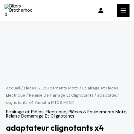
Aller
MAI
au
MEN
contenu
quantité
de
adaptateur
clignotants
x4
Yamaha
MT09
MT07
Accueil
/
Pièces & Equipements Moto
/
Eclairage et Pièces
Electrique
/
Relaise Demarrage Et Clignotants
/ adaptateur
clignotants x4 Yamaha MT09 MT07
Eclairage et Pièces Electrique
,
Pièces & Equipements Moto
,
Relaise Demarrage Et Clignotants
adaptateur clignotants x4