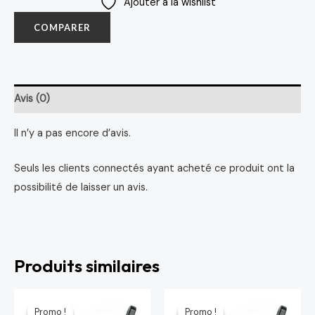
Ajouter à la wishlist
COMPARER
Avis (0)
Il n’y a pas encore d’avis.
Seuls les clients connectés ayant acheté ce produit ont la
possibilité de laisser un avis.
Produits similaires
Le
Le
Le
Le
prix
prix
prix
prix
Promo !
Promo !
Promo !
Promo !