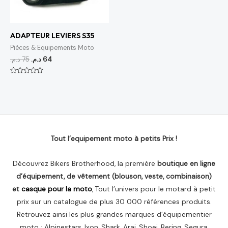
ADAPTEUR LEVIERS S35
Pièces & Equipements Moto
د.م.
75
د.م.
64
Note
0
sur
5
Tout l’equipement moto à petits Prix !
Découvrez Bikers Brotherhood, la première
boutique en ligne
d’équipement, de vêtement (blouson, veste, combinaison)
et
casque pour la moto
, Tout l’univers pour le motard à petit
prix sur un catalogue de plus 30 000 références produits.
Retrouvez ainsi les plus grandes marques d’équipementier
moto : Alpinestars, Ixon, Shark, Arai, Shoei, Bering, Segura,