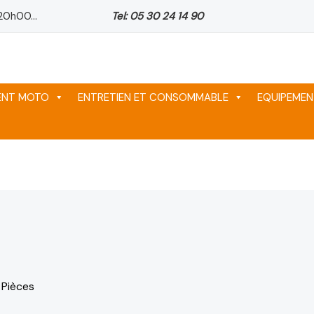
20h00...
Tel: 05 30 24 14 90
ix
ix
ix
tuel
tuel
tuel
 :
 :
 :
64 د.م..
64 د.م..
64 د.م..
MENT MOTO
ENTRETIEN ET CONSOMMABLE
EQUIPEMEN
 Pièces