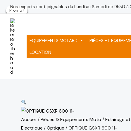
Aller
Le
Le
Le
Le
Le
Le
Nos experts sont joignables du Lundi au Samedi de 9h30 à 
Promo !
Promo !
Promo !
Promo !
Promo !
Promo !
au
prix
prix
prix
pr
pr
pr
contenu
initial
initial
initial
ac
ac
ac
était :
était :
était :
est
est
est
75 د.م..
75 د.م..
75 د.م..
EQUIPEMENTS MOTARD
PIÈCES ET ÉQUIPE
LOCATION
Accueil
/
Pièces & Equipements Moto
/
Eclairage et
Electrique
/
Optique
/ OPTIQUE GSXR 600 11-