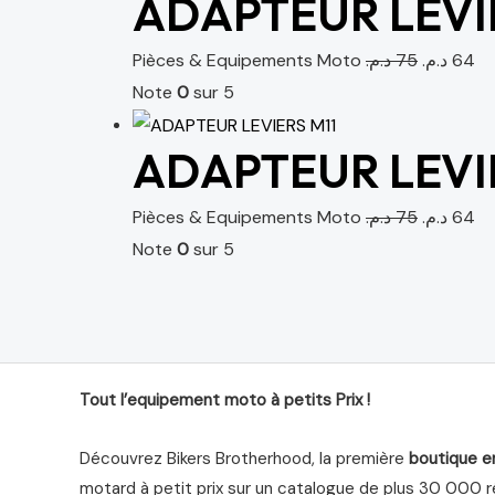
ADAPTEUR LEVIE
Pièces & Equipements Moto
د.م.
75
د.م.
64
Note
0
sur 5
ADAPTEUR LEVI
Pièces & Equipements Moto
د.م.
75
د.م.
64
Note
0
sur 5
Tout l’equipement moto à petits Prix !
Découvrez Bikers Brotherhood, la première
boutique e
motard à petit prix sur un catalogue de plus 30 000 ré