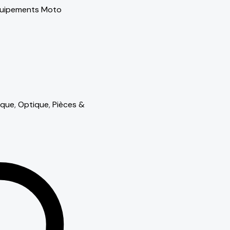
quipements Moto
ique
,
Optique
,
Pièces &