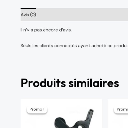
Avis (0)
Il n’y a pas encore d’avis.
Seuls les clients connectés ayant acheté ce produit o
Produits similaires
Le
Le
Le
prix
prix
prix
Promo !
Promo !
Promo
Promo
initial
actuel
initi
était :
est :
étai
64 د.م..
75 د.م..