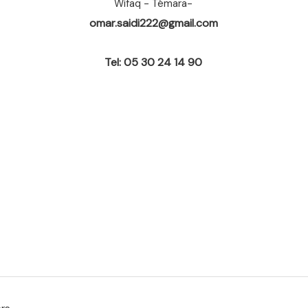
Wifaq - Témara-
omar.saidi222@gmail.com
Tel: 05 30 24 14 90