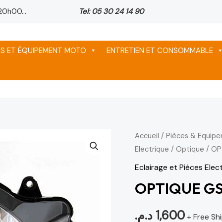
20h00...
Tel: 05 30 24 14 90
ES ET ÉQUIPEMENT MOTO
ENTRETIEN ET CONSOMMABLE
Accueil
/
Pièces & Equip
Electrique
/
Optique
/ OP
Eclairage et Pièces Elec
OPTIQUE GS
د.م.
1,600
+ Free Sh