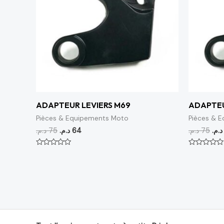
ADAPTEUR LEVIERS M69
ADAPTEU
Pièces & Equipements Moto
Pièces & 
د.م.
75
د.م.
64
د.م.
75
د.م.
Note
Note
0
0
sur
sur
5
5