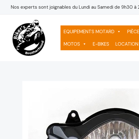
Aller
Nos experts sont joignables du Lundi au Samedi de 9h30 à 
au
contenu
EQUIPEMENTS MOTARD
PIÈC
MOTOS
E-BIKES
LOCATION