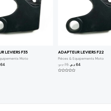
R LEVIERS F35
ADAPTEUR LEVIERS F22
Equipements Moto
Pièces & Equipements Moto
64
د.م.
75
د.م.
64
Note
0
sur
5