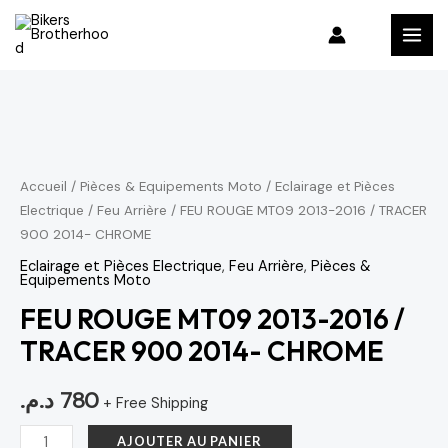
Aller
MAI
au
MEN
contenu
quantité
de
FEU
ROUGE
Accueil
/
Pièces & Equipements Moto
/
Eclairage et Pièces
Electrique
/
Feu Arrière
/ FEU ROUGE MT09 2013-2016 / TRACER
MT09
900 2014- CHROME
2013-
2016
Eclairage et Pièces Electrique
,
Feu Arrière
,
Pièces &
Equipements Moto
/
FEU ROUGE MT09 2013-2016 /
TRACER
TRACER 900 2014- CHROME
900
2014-
د.م.
780
CHROME
+ Free Shipping
AJOUTER AU PANIER