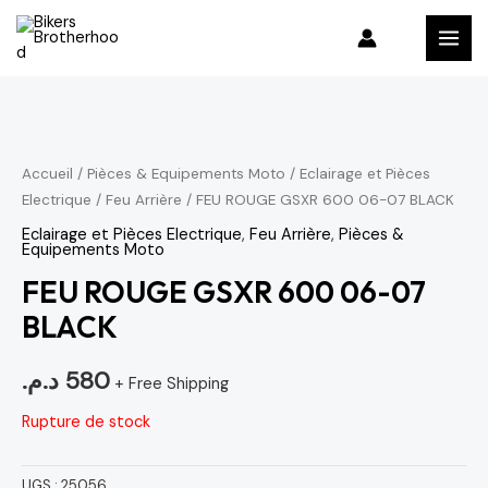
Aller
MAI
au
MEN
contenu
Accueil
/
Pièces & Equipements Moto
/
Eclairage et Pièces
Electrique
/
Feu Arrière
/ FEU ROUGE GSXR 600 06-07 BLACK
Eclairage et Pièces Electrique
,
Feu Arrière
,
Pièces &
Equipements Moto
FEU ROUGE GSXR 600 06-07
BLACK
د.م.
580
+ Free Shipping
Rupture de stock
UGS :
25056