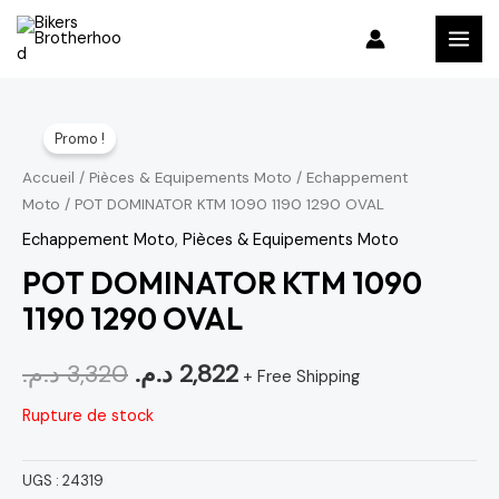
Aller
MAI
au
MEN
contenu
Le
Le
Promo !
prix
prix
Accueil
/
Pièces & Equipements Moto
/
Echappement
Moto
/ POT DOMINATOR KTM 1090 1190 1290 OVAL
initial
actuel
Echappement Moto
,
Pièces & Equipements Moto
était :
est :
POT DOMINATOR KTM 1090
2,822 د.م..
3,320 د.م..
1190 1290 OVAL
د.م.
3,320
د.م.
2,822
+ Free Shipping
Rupture de stock
UGS :
24319