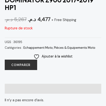
DOMINATOR Z900 2017-2019
HP1
د.م.
5,267
د.م.
4,477
+ Free Shipping
Rupture de stock
UGS :
36195
Catégories :
Echappement Moto
,
Pièces & Equipements Moto
Ajouter à la wishlist
COMPARER
Avis (0)
Il n’y a pas encore d’avis.