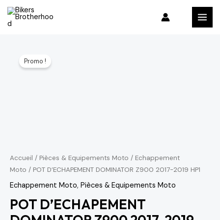
Aller
MAI
au
MEN
contenu
Le
Le
Promo !
prix
prix
initial
actuel
était :
est :
4,477 د.م..
5,267 د.م..
Accueil
/
Pièces & Equipements Moto
/
Echappement
Moto
/ POT D’ECHAPEMENT DOMINATOR Z900 2017-2019 HP1
Echappement Moto
,
Pièces & Equipements Moto
POT D’ECHAPEMENT