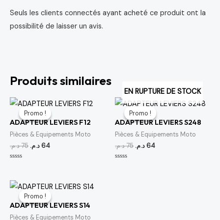
Seuls les clients connectés ayant acheté ce produit ont la
possibilité de laisser un avis.
Produits similaires
EN RUPTURE DE STOCK
Le
Le
Le
Le
prix
prix
prix
prix
Promo !
Promo !
Promo !
Promo !
initial
actuel
initial
actuel
ADAPTEUR LEVIERS F12
ADAPTEUR LEVIERS S248
était :
est :
était :
est :
64 د.م..
75 د.م..
64 د.م..
75 د.م..
Pièces & Equipements Moto
Pièces & Equipements Moto
د.م.
75
د.م.
64
د.م.
75
د.م.
64
Note
Note
0
0
sur
sur
5
5
Le
Le
prix
prix
Promo !
Promo !
initial
actuel
ADAPTEUR LEVIERS S14
était :
est :
64 د.م..
75 د.م..
Pièces & Equipements Moto