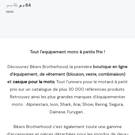
د.م.
75
د.م.
64
Note
0
sur
5
Tout l’equipement moto à petits Prix !
Découvrez Bikers Brotherhood, la première
boutique en ligne
d’équipement, de vêtement (blouson, veste, combinaison)
et
casque pour la moto
, Tout l’univers pour le motard à petit
prix sur un catalogue de plus 30 000 références produits.
Retrouvez ainsi les plus grandes marques d’équipementier
moto : Alpinestars, Ixon, Shark, Arai, Shoei, Bering, Segura,
Dainese, Furygan…
Bikers Brotherhood c’est également toute une gamme
d’accessoires et pièces détachées pour les mordus de deux-