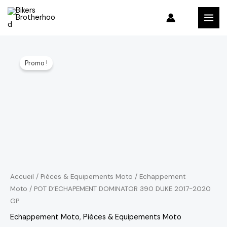
Aller
MAI
au
MEN
contenu
Le
Le
Promo !
prix
prix
initial
actuel
était :
est :
2,595 د.م..
3,053 د.م..
Accueil
/
Pièces & Equipements Moto
/
Echappement
Moto
/ POT D’ECHAPEMENT DOMINATOR 390 DUKE 2017-2020
GP
Echappement Moto
,
Pièces & Equipements Moto