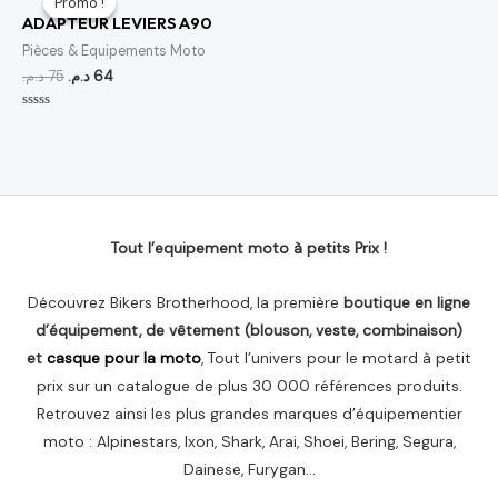
Promo !
Promo !
initial
actuel
ADAPTEUR LEVIERS A90
était :
est :
64 د.م..
75 د.م..
Pièces & Equipements Moto
د.م.
75
د.م.
64
Note
0
sur
5
Tout l’equipement moto à petits Prix !
Découvrez Bikers Brotherhood, la première
boutique en ligne
d’équipement, de vêtement (blouson, veste, combinaison)
et
casque pour la moto
, Tout l’univers pour le motard à petit
prix sur un catalogue de plus 30 000 références produits.
Retrouvez ainsi les plus grandes marques d’équipementier
moto : Alpinestars, Ixon, Shark, Arai, Shoei, Bering, Segura,
Dainese, Furygan…