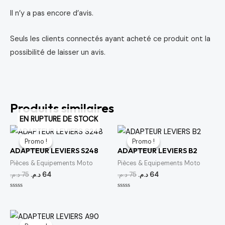
Il n’y a pas encore d’avis.
Seuls les clients connectés ayant acheté ce produit ont la
possibilité de laisser un avis.
Produits similaires
EN RUPTURE DE STOCK
Le
Le
Le
Le
prix
prix
prix
prix
Promo !
Promo !
Promo !
Promo !
initial
actuel
initial
actuel
ADAPTEUR LEVIERS S248
ADAPTEUR LEVIERS B2
était :
est :
était :
est :
64 د.م..
75 د.م..
64 د.م..
75 د.م..
Pièces & Equipements Moto
Pièces & Equipements Moto
د.م.
75
د.م.
64
د.م.
75
د.م.
64
Note
Note
0
0
sur
sur
5
5
Le
Le
prix
prix