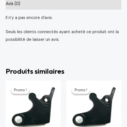
Avis (0)
Il n’y a pas encore d’avis.
Seuls les clients connectés ayant acheté ce produit ont la
possibilité de laisser un avis.
Produits similaires
Le
Le
Le
Le
prix
prix
prix
prix
Promo !
Promo !
Promo !
Promo !
initial
actuel
initial
actuel
était :
est :
était :
est :
64 د.م..
75 د.م..
64 د.م..
75 د.م..