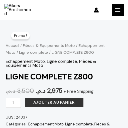
Aller
MAI
au
MEN
contenu
quantité
Le
Le
Promo !
de
prix
prix
LIGNE
Accueil
/
Pièces & Equipements Moto
/
Echappement
Moto
/
Ligne complete
/ LIGNE COMPLETE Z800
COMPLETE
initial
actuel
Z800
Echappement Moto
,
Ligne complete
,
Pièces &
était :
est :
Equipements Moto
LIGNE COMPLETE Z800
2,975 د.م..
3,500 د.م..
د.م.
3,500
د.م.
2,975
+ Free Shipping
AJOUTER AU PANIER
UGS :
24337
Catégories :
Echappement Moto
,
Ligne complete
,
Pièces &