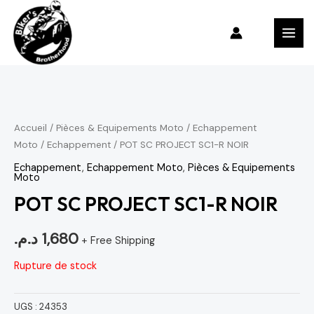
Aller
MAI
au
MEN
contenu
Accueil
/
Pièces & Equipements Moto
/
Echappement
Moto
/
Echappement
/ POT SC PROJECT SC1-R NOIR
Echappement
,
Echappement Moto
,
Pièces & Equipements
Moto
POT SC PROJECT SC1-R NOIR
د.م.
1,680
+ Free Shipping
Rupture de stock
UGS :
24353