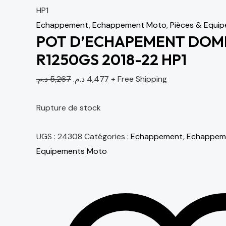
HP1
Echappement
,
Echappement Moto
,
Pièces & Equi
POT D’ECHAPEMENT DOM
R1250GS 2018-22 HP1
د.م.
5,267
د.م.
4,477
+ Free Shipping
Rupture de stock
UGS :
24308
Catégories :
Echappement
,
Echappem
Equipements Moto