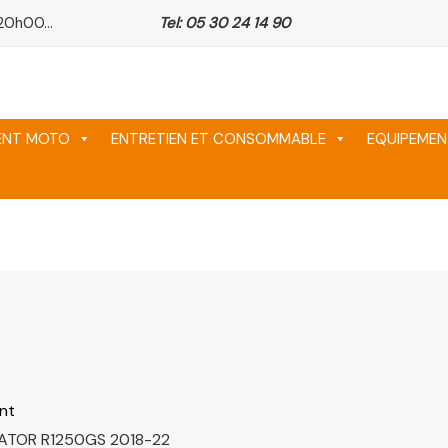
20h00...
Tel: 05 30 24 14 90
ix
ix
ix
tuel
tuel
tuel
 :
 :
 :
64 د.م..
64 د.م..
64 د.م..
MENT MOTO
ENTRETIEN ET CONSOMMABLE
EQUIPEMEN
nt
ATOR R1250GS 2018-22