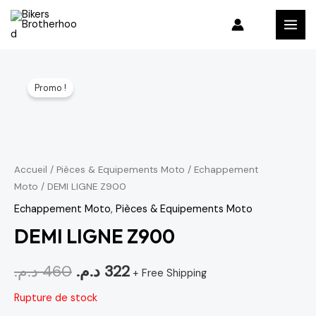
Aller
MAI
au
MEN
contenu
Le
Le
Promo !
prix
prix
initial
actuel
était :
est :
Accueil
/
Pièces & Equipements Moto
/
Echappement
322 د.م..
460 د.م..
Moto
/ DEMI LIGNE Z900
Echappement Moto
,
Pièces & Equipements Moto
DEMI LIGNE Z900
د.م.
460
د.م.
322
+ Free Shipping
Rupture de stock