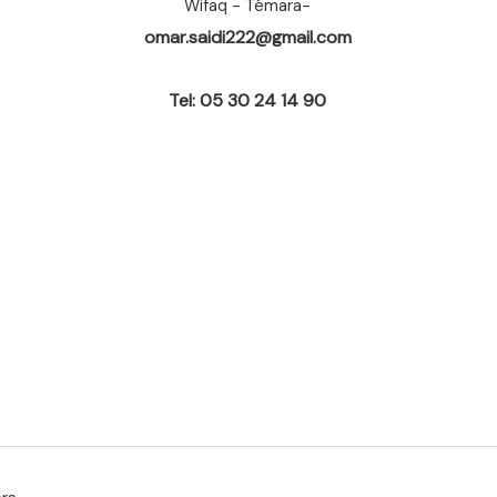
Wifaq - Témara-
omar.saidi222@gmail.com
Tel: 05 30 24 14 90