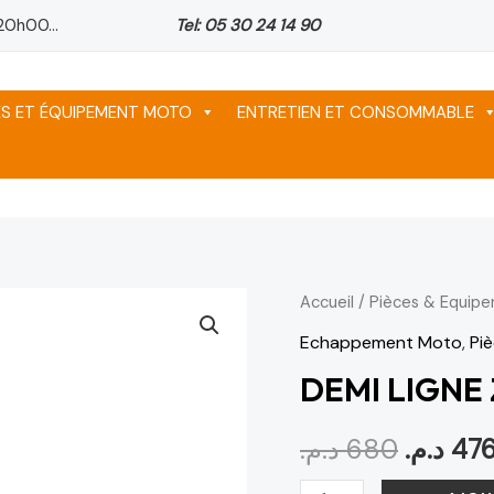
20h00...
Tel: 05 30 24 14 90
ES ET ÉQUIPEMENT MOTO
ENTRETIEN ET CONSOMMABLE
quantité
Accueil
/
Pièces & Equip
Le
de
Echappement Moto
,
Pi
prix
DEMI
DEMI LIGNE
LIGNE
initial
Z750
د.م.
680
د.م.
47
était :