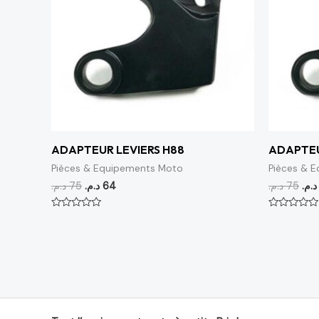
ADAPTEUR LEVIERS H88
ADAPTEU
Pièces & Equipements Moto
Pièces & 
د.م.
75
د.م.
64
د.م.
75
د.م.
Note
Note
0
0
sur
sur
5
5