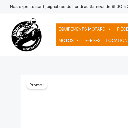
Aller
Nos experts sont joignables du Lundi au Samedi de 9h30 à 
au
contenu
EQUIPEMENTS MOTARD
PIÈC
MOTOS
E-BIKES
LOCATION
Promo !