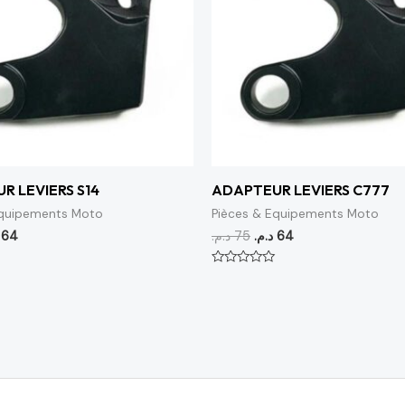
R LEVIERS S14
ADAPTEUR LEVIERS C777
Equipements Moto
Pièces & Equipements Moto
64
د.م.
75
د.م.
64
Note
0
sur
5