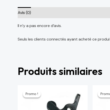
Avis (0)
Il n’y a pas encore d’avis.
Seuls les clients connectés ayant acheté ce produit o
Produits similaires
Le
Le
Le
prix
prix
prix
Promo !
Promo !
Promo
Promo
initial
actuel
initi
était :
est :
étai
64 د.م..
75 د.م..