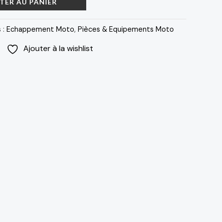
476 د.م..
680 د.م..
TER AU PANIER
 :
Echappement Moto
,
Pièces & Equipements Moto
Ajouter à la wishlist