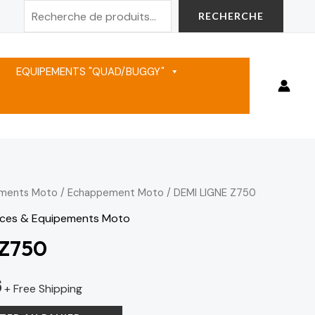
Rechercher
RECHERCHE
EQUIPEMENTS "QUAD/BUGGY"
ements Moto
/
Echappement Moto
/ DEMI LIGNE Z750
Le
èces & Equipements Moto
prix
 Z750
actuel
6
est :
+ Free Shipping