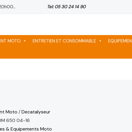
20h00...
Tel: 05 30 24 14 90
ix
ix
ix
tuel
tuel
tuel
 :
 :
 :
64 د.م..
64 د.م..
64 د.م..
MENT MOTO
ENTRETIEN ET CONSOMMABLE
EQUIPEMEN
nt Moto
/
Decatalyseur
OM 650 04-16
ces & Equipements Moto