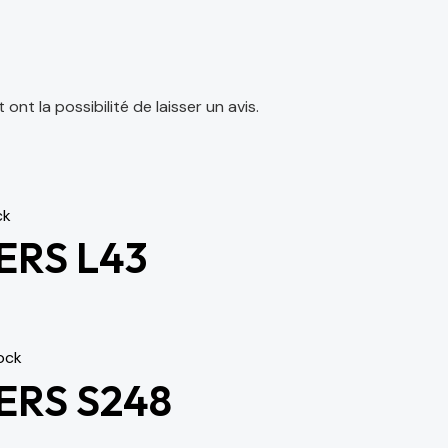
nt la possibilité de laisser un avis.
ck
ERS L43
ock
ERS S248