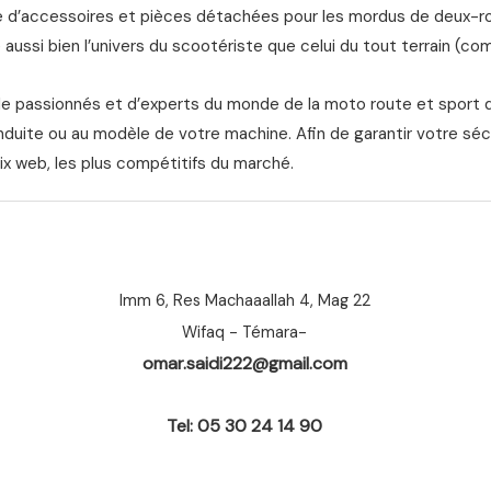
d’accessoires et pièces détachées pour les mordus de deux-roue
aussi bien l’univers du scootériste que celui du tout terrain (com
de passionnés et d’experts du monde de la moto route et sport 
nduite ou au modèle de votre machine. Afin de garantir votre séc
ix web, les plus compétitifs du marché.
Imm 6, Res Machaaallah 4, Mag 22
Wifaq - Témara-
omar.saidi222@gmail.com
Tel: 05 30 24 14 90