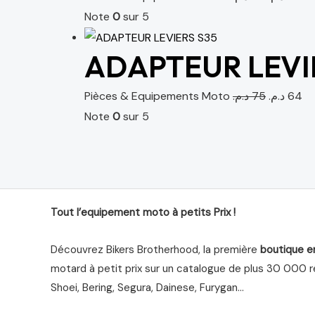
Note
0
sur 5
ADAPTEUR LEVI
Pièces & Equipements Moto
د.م.
75
د.م.
64
Note
0
sur 5
Tout l’equipement moto à petits Prix !
Découvrez Bikers Brotherhood, la première
boutique e
motard à petit prix sur un catalogue de plus 30 000 ré
Shoei, Bering, Segura, Dainese, Furygan…