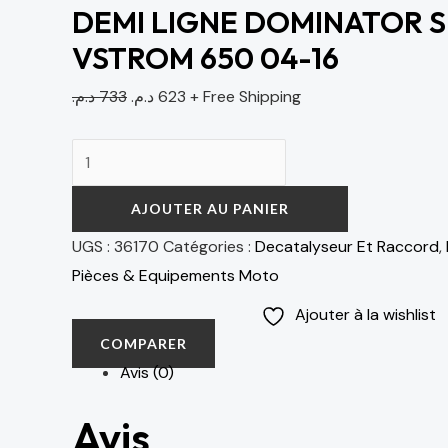
DEMI LIGNE DOMINATOR S
VSTROM 650 04-16
د.م.
733
د.م.
623
+ Free Shipping
AJOUTER AU PANIER
UGS :
36170
Catégories :
Decatalyseur Et Raccord
,
Pièces & Equipements Moto
Ajouter à la wishlist
COMPARER
Avis (0)
Avis