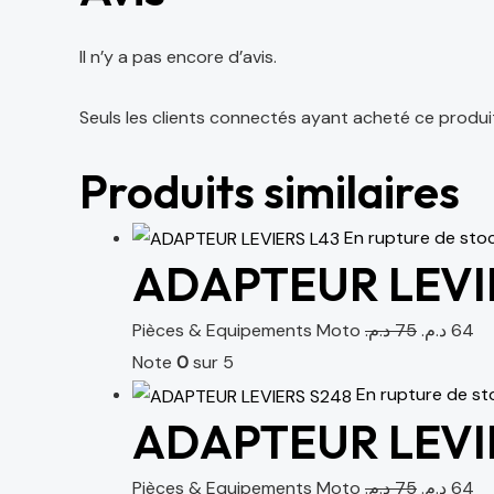
Il n’y a pas encore d’avis.
Seuls les clients connectés ayant acheté ce produit o
Produits similaires
En rupture de sto
ADAPTEUR LEVI
Pièces & Equipements Moto
د.م.
75
د.م.
64
Note
0
sur 5
En rupture de st
ADAPTEUR LEVI
Pièces & Equipements Moto
د.م.
75
د.م.
64