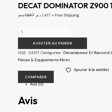
DECAT DOMINATOR Z900 1
د.م.
1,667
د.م.
1,417
+ Free Shipping
AJOUTER AU PANIER
UGS :
24317
Catégories :
Decatalyseur Et Raccord
,
Pièces & Equipements Moto
Ajouter à la wishlist
COMPARER
Avis (0)
Avis