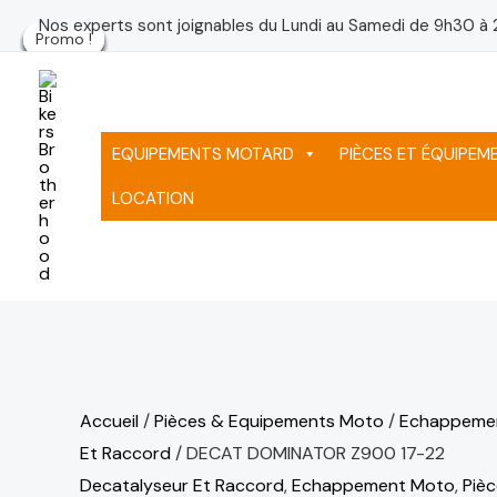
Aller
quantité
Le
Le
Le
Le
Le
Le
Le
Le
Nos experts sont joignables du Lundi au Samedi de 9h30 à 
Promo !
Promo !
Promo !
Promo !
Promo !
Promo !
Promo !
au
de
prix
prix
prix
prix
prix
pr
pr
pr
contenu
DECAT
initial
actuel
initial
initial
initial
ac
ac
ac
DOMINATOR
était :
est :
était :
était :
était :
est
est
est
Z900
1,667 د.م..
1,417 د.م..
75 د.م..
75 د.م..
75 د.م..
EQUIPEMENTS MOTARD
PIÈCES ET ÉQUIPE
17-
LOCATION
22
Accueil
/
Pièces & Equipements Moto
/
Echappeme
Et Raccord
/ DECAT DOMINATOR Z900 17-22
Decatalyseur Et Raccord
,
Echappement Moto
,
Piè