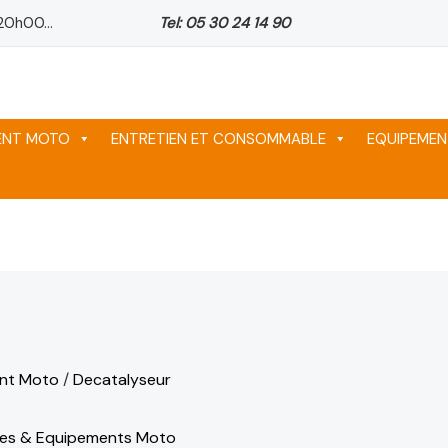
20h00...
Tel: 05 30 24 14 90
ix
ix
ix
tuel
tuel
tuel
 :
 :
 :
64 د.م..
64 د.م..
64 د.م..
MENT MOTO
ENTRETIEN ET CONSOMMABLE
EQUIPEMEN
nt Moto
/
Decatalyseur
ces & Equipements Moto