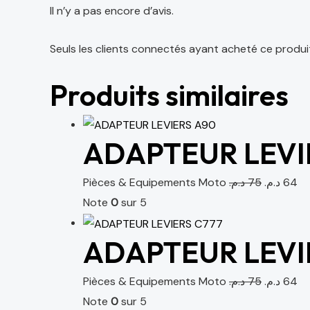
Il n’y a pas encore d’avis.
Seuls les clients connectés ayant acheté ce produit o
Produits similaires
ADAPTEUR LEVI
Pièces & Equipements Moto
د.م.
75
د.م.
64
Note
0
sur 5
ADAPTEUR LEVI
Pièces & Equipements Moto
د.م.
75
د.م.
64
Note
0
sur 5