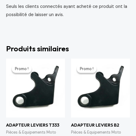
Seuls les clients connectés ayant acheté ce produit ont la
possibilité de laisser un avis.
Produits similaires
Le
Le
Le
Le
prix
prix
prix
prix
Promo !
Promo !
Promo !
Promo !
initial
actuel
initial
actuel
était :
est :
était :
est :
64 د.م..
75 د.م..
64 د.م..
75 د.م..
ADAPTEUR LEVIERS T333
ADAPTEUR LEVIERS B2
Pièces & Equipements Moto
Pièces & Equipements Moto