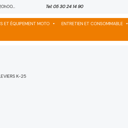
20h00...
Tel: 05 30 24 14 90
ix
ix
ix
tuel
tuel
tuel
ES ET ÉQUIPEMENT MOTO
ENTRETIEN ET CONSOMMABLE
 :
 :
 :
64 د.م..
64 د.م..
64 د.م..
EVIERS K-25