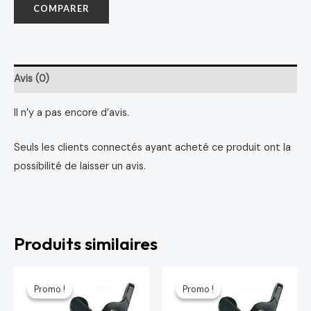
COMPARER
Avis (0)
Il n’y a pas encore d’avis.
Seuls les clients connectés ayant acheté ce produit ont la
possibilité de laisser un avis.
Produits similaires
Le
Le
Le
Le
prix
prix
prix
prix
Promo !
Promo !
Promo !
Promo !
initial
actuel
initial
actuel
était :
est :
était :
est :