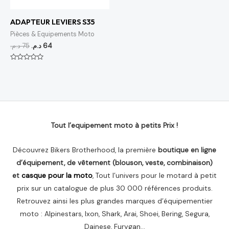
ADAPTEUR LEVIERS S35
Pièces & Equipements Moto
د.م.
75
د.م.
64
Note
0
sur
5
Tout l’equipement moto à petits Prix !
Découvrez Bikers Brotherhood, la première
boutique en ligne
d’équipement, de vêtement (blouson, veste, combinaison)
et
casque pour la moto
, Tout l’univers pour le motard à petit
prix sur un catalogue de plus 30 000 références produits.
Retrouvez ainsi les plus grandes marques d’équipementier
moto : Alpinestars, Ixon, Shark, Arai, Shoei, Bering, Segura,
Dainese, Furygan…