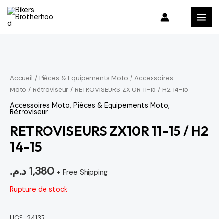
Aller
MAI
au
MEN
contenu
Accueil
/
Pièces & Equipements Moto
/
Accessoires
Moto
/
Rétroviseur
/ RETROVISEURS ZX10R 11-15 / H2 14-15
Accessoires Moto
,
Pièces & Equipements Moto
,
Rétroviseur
RETROVISEURS ZX10R 11-15 / H2
14-15
د.م.
1,380
+ Free Shipping
Rupture de stock
UGS :
24137