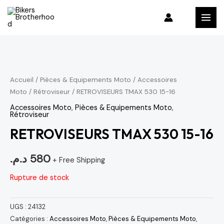
Aller
MAI
au
MEN
contenu
Accueil
/
Pièces & Equipements Moto
/
Accessoires
Moto
/
Rétroviseur
/ RETROVISEURS TMAX 530 15-16
Accessoires Moto
,
Pièces & Equipements Moto
,
Rétroviseur
RETROVISEURS TMAX 530 15-16
د.م.
580
+ Free Shipping
Rupture de stock
UGS :
24132
Catégories :
Accessoires Moto
,
Pièces & Equipements Moto
,