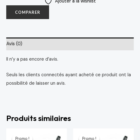
Ajouter à la wishlist
COMPARER
Avis (0)
Il n’y a pas encore d’avis.
Seuls les clients connectés ayant acheté ce produit ont la
possibilité de laisser un avis.
Produits similaires
Le
Le
Le
Le
prix
prix
prix
prix
Promo !
Promo !
Promo !
Promo !