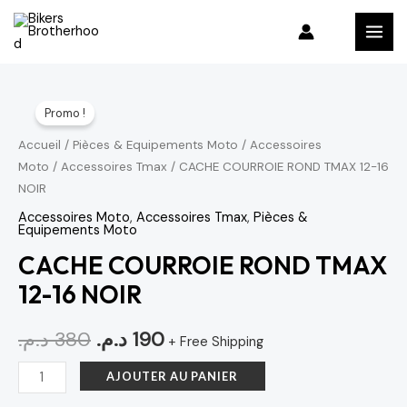
Aller
MAI
au
MEN
contenu
quantité
Le
Le
Promo !
de
prix
prix
CACHE
Accueil
/
Pièces & Equipements Moto
/
Accessoires
Moto
/
Accessoires Tmax
/ CACHE COURROIE ROND TMAX 12-16
COURROIE
initial
actuel
NOIR
ROND
était :
est :
TMAX
Accessoires Moto
,
Accessoires Tmax
,
Pièces &
Equipements Moto
190 د.م..
380 د.م..
12-
CACHE COURROIE ROND TMAX
16
12-16 NOIR
NOIR
د.م.
380
د.م.
190
+ Free Shipping
AJOUTER AU PANIER