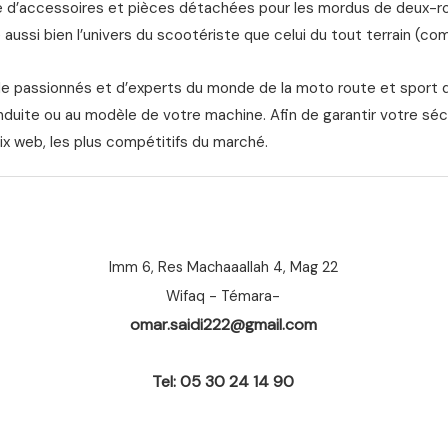
d’accessoires et pièces détachées pour les mordus de deux-roue
aussi bien l’univers du scootériste que celui du tout terrain (com
de passionnés et d’experts du monde de la moto route et sport 
nduite ou au modèle de votre machine. Afin de garantir votre séc
ix web, les plus compétitifs du marché.
Imm 6, Res Machaaallah 4, Mag 22
Wifaq - Témara-
omar.saidi222@gmail.com
Tel: 05 30 24 14 90