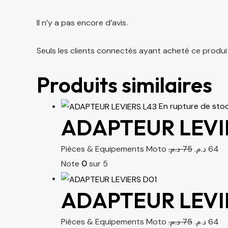
Il n’y a pas encore d’avis.
Seuls les clients connectés ayant acheté ce produit o
Produits similaires
En rupture de sto
ADAPTEUR LEVI
Pièces & Equipements Moto
د.م.
75
د.م.
64
Note
0
sur 5
ADAPTEUR LEVI
Pièces & Equipements Moto
د.م.
75
د.م.
64