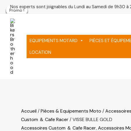
Aller
quantité
Le
Le
Le
Le
Le
Le
Nos experts sont joignables du Lundi au Samedi de 9h30 à 
Promo !
Promo !
Promo !
Promo !
Promo !
Promo !
au
de
prix
prix
prix
pr
pr
pr
contenu
VISSE
initial
initial
initial
ac
ac
ac
BULLE
était :
était :
était :
est
est
est
GOLD
75 د.م..
75 د.م..
75 د.م..
EQUIPEMENTS MOTARD
PIÈCES ET ÉQUIPE
LOCATION
Accueil
/
Pièces & Equipements Moto
/
Accessoire
Custom ＆ Cafe Racer
/ VISSE BULLE GOLD
Accessoires Custom ＆ Cafe Racer
,
Accessoires M