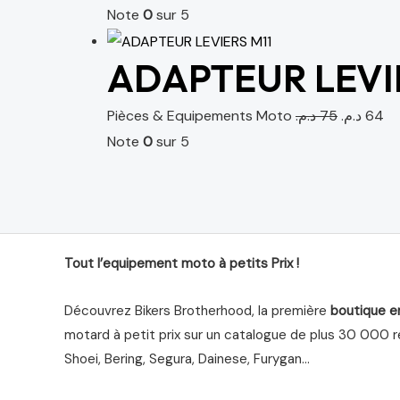
Note
0
sur 5
ADAPTEUR LEVI
Pièces & Equipements Moto
د.م.
75
د.م.
64
Note
0
sur 5
Tout l’equipement moto à petits Prix !
Découvrez Bikers Brotherhood, la première
boutique e
motard à petit prix sur un catalogue de plus 30 000 ré
Shoei, Bering, Segura, Dainese, Furygan…