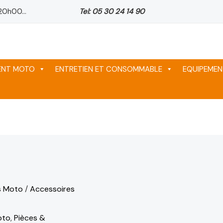
20h00...
Tel: 05 30 24 14 90
ix
ix
ix
tuel
tuel
tuel
 :
 :
 :
64 د.م..
64 د.م..
64 د.م..
MENT MOTO
ENTRETIEN ET CONSOMMABLE
EQUIPEMEN
s Moto
/
Accessoires
oto
,
Pièces &