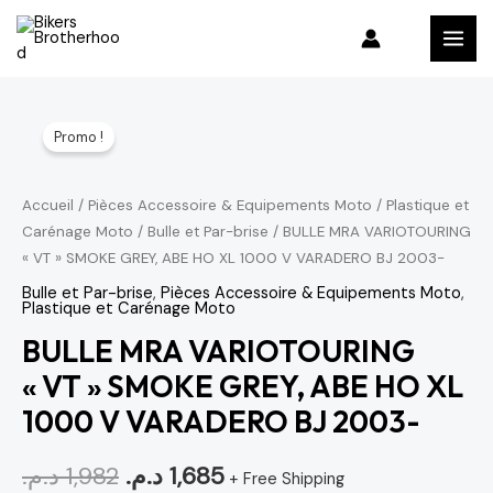
Aller
MAI
au
MEN
contenu
quantité
Le
Le
Promo !
de
prix
prix
BULLE
MRA
initial
actuel
Accueil
/
Pièces Accessoire & Equipements Moto
/
Plastique et
Carénage Moto
/
Bulle et Par-brise
/ BULLE MRA VARIOTOURING
VARIOTOURING
était :
est :
« VT » SMOKE GREY, ABE HO XL 1000 V VARADERO BJ 2003-
"VT"
1,685 د.م..
1,982 د.م..
SMOKE
Bulle et Par-brise
,
Pièces Accessoire & Equipements Moto
,
Plastique et Carénage Moto
GREY,
BULLE MRA VARIOTOURING
ABE
« VT » SMOKE GREY, ABE HO XL
HO
XL
1000 V VARADERO BJ 2003-
1000
د.م.
1,982
د.م.
1,685
V
+ Free Shipping