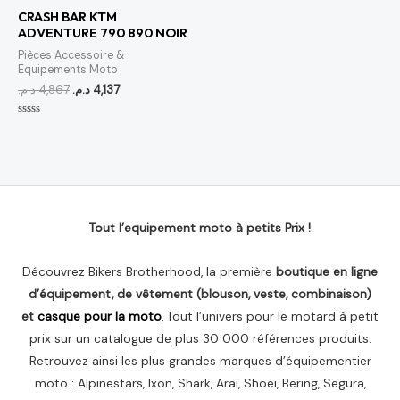
était :
est :
CRASH BAR KTM
4,137 د.م..
4,867 د.م..
ADVENTURE 790 890 NOIR
Pièces Accessoire &
Equipements Moto
د.م.
4,867
د.م.
4,137
Note
0
sur
5
Tout l’equipement moto à petits Prix !
Découvrez Bikers Brotherhood, la première
boutique en ligne
d’équipement, de vêtement (blouson, veste, combinaison)
et
casque pour la moto
, Tout l’univers pour le motard à petit
prix sur un catalogue de plus 30 000 références produits.
Retrouvez ainsi les plus grandes marques d’équipementier
moto : Alpinestars, Ixon, Shark, Arai, Shoei, Bering, Segura,