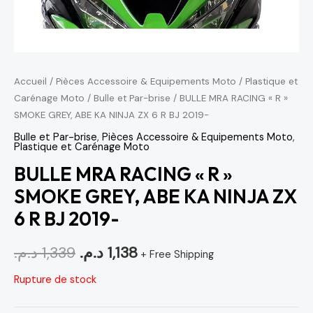
Accueil
/
Pièces Accessoire & Equipements Moto
/
Plastique et
Carénage Moto
/
Bulle et Par-brise
/ BULLE MRA RACING « R »
SMOKE GREY, ABE KA NINJA ZX 6 R BJ 2019-
Bulle et Par-brise
,
Pièces Accessoire & Equipements Moto
,
Plastique et Carénage Moto
BULLE MRA RACING « R »
SMOKE GREY, ABE KA NINJA ZX
6 R BJ 2019-
د.م.
1,339
د.م.
1,138
+ Free Shipping
Rupture de stock