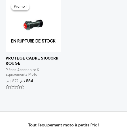
prix
prix
Promo !
Promo !
initial
actuel
était :
est :
654 د.م..
872 د.م..
EN RUPTURE DE STOCK
PROTEGE CADRE S1000RR
ROUGE
Pièces Accessoire &
Equipements Moto
د.م.
872
د.م.
654
Note
0
sur
5
Tout l’equipement moto à petits Prix !