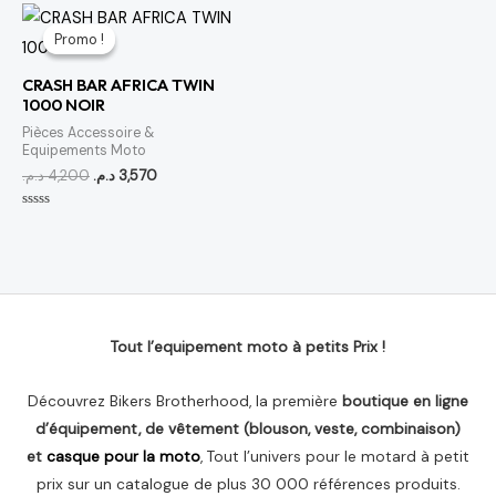
5
5
Le
Le
prix
prix
Promo !
Promo !
initial
actuel
était :
est :
CRASH BAR AFRICA TWIN
3,570 د.م..
4,200 د.م..
1000 NOIR
Pièces Accessoire &
Equipements Moto
د.م.
4,200
د.م.
3,570
Note
0
sur
5
Tout l’equipement moto à petits Prix !
Découvrez Bikers Brotherhood, la première
boutique en ligne
d’équipement, de vêtement (blouson, veste, combinaison)
et
casque pour la moto
, Tout l’univers pour le motard à petit
prix sur un catalogue de plus 30 000 références produits.