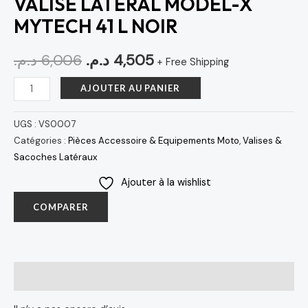
VALISE LATERAL MODEL-X
MYTECH 41 L NOIR
د.م.
6,006
د.م.
4,505
+ Free Shipping
AJOUTER AU PANIER
UGS :
VS0007
Catégories :
Pièces Accessoire & Equipements Moto
,
Valises &
Sacoches Latéraux
Ajouter à la wishlist
COMPARER
Avis (0)