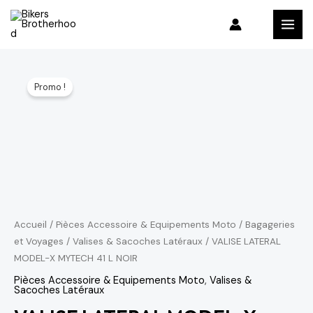
Aller
MAI
au
MEN
contenu
quantité
Le
Le
Promo !
de
prix
prix
VALISE
LATERAL
initial
actuel
MODEL-
était :
est :
X
4,505 د.م..
6,006 د.م..
MYTECH
41
L
Accueil
/
Pièces Accessoire & Equipements Moto
/
Bagageries
et Voyages
/
Valises & Sacoches Latéraux
/ VALISE LATERAL
NOIR
MODEL-X MYTECH 41 L NOIR
Pièces Accessoire & Equipements Moto
,
Valises &
Sacoches Latéraux