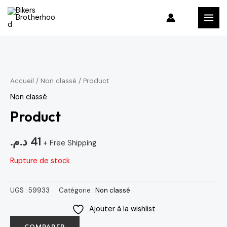
Aller
MAI
au
MEN
contenu
Accueil
/
Non classé
/ Product
Non classé
Product
د.م.
41
+ Free Shipping
Rupture de stock
UGS :
59933
Catégorie :
Non classé
Ajouter à la wishlist
COMPARER