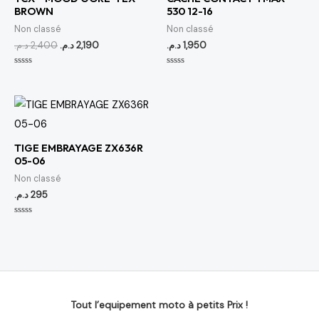
BROWN
530 12-16
Non classé
Non classé
د.م.
2,400
د.م.
2,190
د.م.
1,950
Note
Note
0
0
sur
sur
5
5
TIGE EMBRAYAGE ZX636R
05-06
Non classé
د.م.
295
Note
0
sur
5
Tout l’equipement moto à petits Prix !