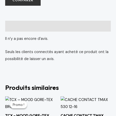
Avis (0)
Il n’y a pas encore d’avis.
Seuls les clients connectés ayant acheté ce produit ont la
possibilité de laisser un avis.
Produits similaires
Le
Le
prix
prix
Promo !
Promo !
initial
actuel
était :
est :
TCX – MOOD GORE-TEX
CACHE CONTACT TMAX
2,190 د.م..
2,400 د.م..