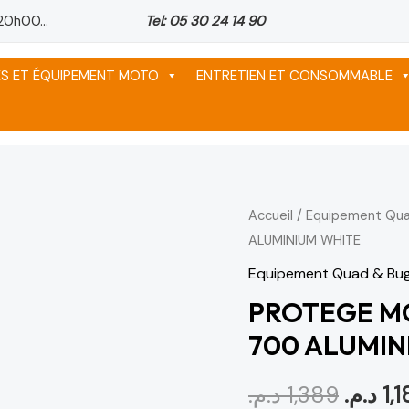
20h00...
Tel: 05 30 24 14 90
ES ET ÉQUIPEMENT MOTO
ENTRETIEN ET CONSOMMABLE
Accueil
/
Equipement Qu
Le
ALUMINIUM WHITE
prix
Equipement Quad & Bu
initial
PROTEGE M
700 ALUMIN
était :
د.م.
1,389
د.م.
1,1