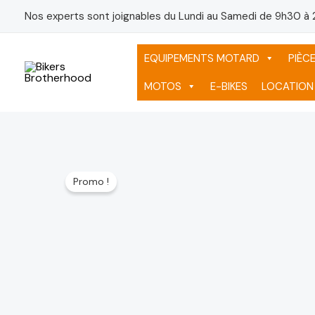
Aller
Nos experts sont joignables du Lundi au Samedi de 9h30 à 
au
contenu
EQUIPEMENTS MOTARD
PIÈC
MOTOS
E-BIKES
LOCATION
Promo !