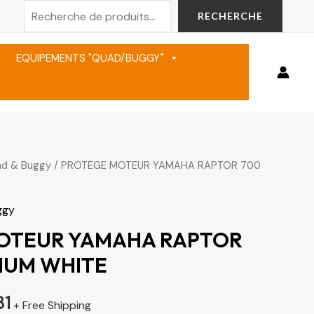
Rechercher
RECHERCHE
EQUIPEMENTS "QUAD/BUGGY"
ad & Buggy
/ PROTEGE MOTEUR YAMAHA RAPTOR 700
Le
prix
ggy
actuel
OTEUR YAMAHA RAPTOR
IUM WHITE
est :
1,181 د.م..
1,389 د.م..
81
+ Free Shipping