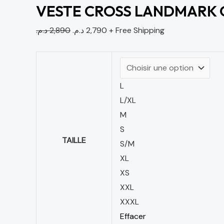
VESTE CROSS LANDMARK
د.م.
2,890
د.م.
2,790
+ Free Shipping
L
L/XL
M
S
TAILLE
S/M
XL
XS
XXL
XXXL
Effacer