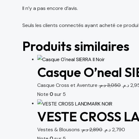
Il n’y a pas encore d’avis.
Seuls les clients connectés ayant acheté ce produit o
Produits similaires
Casque O’neal SI
Casque Cross et Aventure
د.م.
3,050
د.م.
2,9
Note
0
sur 5
VESTE CROSS L
Vestes & Blousons
د.م.
2,890
د.م.
2,790
Note
0
sur 5