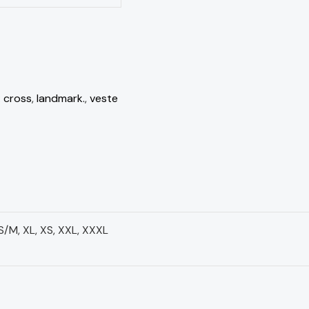
:
cross
,
landmark.
,
veste
, S/M, XL, XS, XXL, XXXL