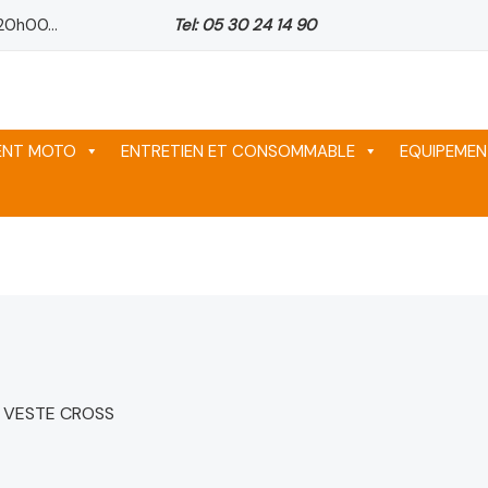
Le
20h00...
Tel: 05 30 24 14 90
prix
actuel
est :
2,950 د.م..
2,790 د.م..
3,050 د.م..
MENT MOTO
ENTRETIEN ET CONSOMMABLE
EQUIPEMEN
 VESTE CROSS