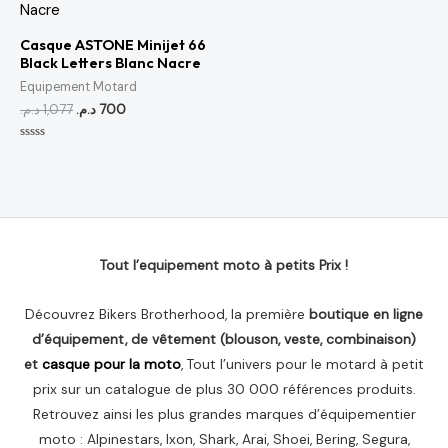
était :
est :
700 د.م..
1,077 د.م..
Casque ASTONE Minijet 66
Black Letters Blanc Nacre
Equipement Motard
د.م.
1,077
د.م.
700
Note
0
sur
5
Tout l’equipement moto à petits Prix !
Découvrez Bikers Brotherhood, la première
boutique en ligne
d’équipement, de vêtement (blouson, veste, combinaison)
et
casque pour la moto
, Tout l’univers pour le motard à petit
prix sur un catalogue de plus 30 000 références produits.
Retrouvez ainsi les plus grandes marques d’équipementier
moto : Alpinestars, Ixon, Shark, Arai, Shoei, Bering, Segura,