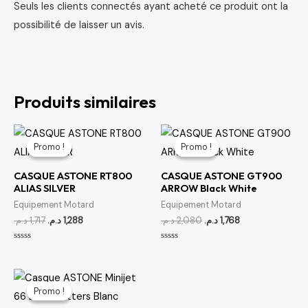
Seuls les clients connectés ayant acheté ce produit ont la
possibilité de laisser un avis.
Produits similaires
Le
Le
Le
Le
prix
prix
prix
prix
Promo !
Promo !
Promo !
Promo !
initial
actuel
initial
actuel
était :
est :
était :
est :
CASQUE ASTONE RT800
CASQUE ASTONE GT900
1,768 د.م..
2,080 د.م..
1,288 د.م..
1,717 د.م..
ALIAS SILVER
ARROW Black White
Equipement Motard
Equipement Motard
د.م.
1,717
د.م.
1,288
د.م.
2,080
د.م.
1,768
Note
Note
0
0
sur
sur
5
5
Le
Le
prix
prix
Promo !
Promo !
initial
actuel