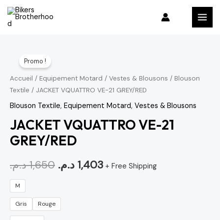
Aller
MAI
au
MEN
contenu
quantité
Le
Le
Promo !
de
prix
prix
JACKET
Accueil
/
Equipement Motard
/
Vestes & Blousons
/
Blouson
Textile
/ JACKET VQUATTRO VE-21 GREY/RED
VQUATTRO
initial
actuel
VE-
Blouson Textile
,
Equipement Motard
,
Vestes & Blousons
était :
est :
21
JACKET VQUATTRO VE-21
1,403 د.م..
1,650 د.م..
GREY/RED
GREY/RED
د.م.
1,650
د.م.
1,403
+ Free Shipping
M
Gris
Rouge