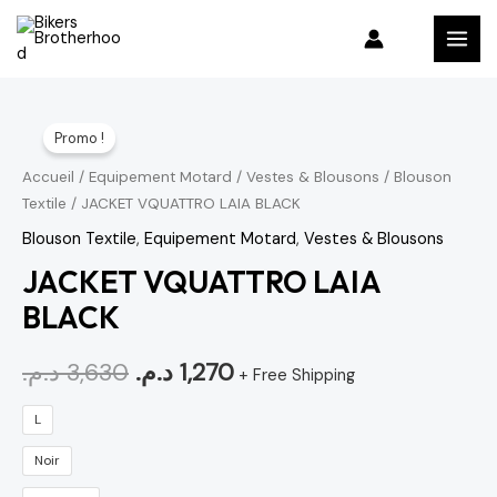
Aller
MAI
au
MEN
contenu
quantité
Le
Le
Promo !
de
prix
prix
JACKET
Accueil
/
Equipement Motard
/
Vestes & Blousons
/
Blouson
Textile
/ JACKET VQUATTRO LAIA BLACK
VQUATTRO
initial
actuel
LAIA
Blouson Textile
,
Equipement Motard
,
Vestes & Blousons
était :
est :
BLACK
JACKET VQUATTRO LAIA
1,270 د.م..
3,630 د.م..
BLACK
د.م.
3,630
د.م.
1,270
+ Free Shipping
L
Noir