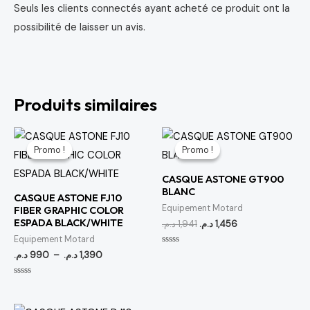
Seuls les clients connectés ayant acheté ce produit ont la
possibilité de laisser un avis.
Produits similaires
Plage
Le
Le
de
prix
prix
Promo !
Promo !
Promo !
Promo !
prix :
initial
actuel
990 د.م.
était :
est :
CASQUE ASTONE GT900
à
1,941 د.م..
1,456 د.م..
BLANC
1,390 د.م.
CASQUE ASTONE FJ10
Equipement Motard
FIBER GRAPHIC COLOR
ESPADA BLACK/WHITE
د.م.
1,941
د.م.
1,456
Equipement Motard
Note
د.م.
990
–
د.م.
1,390
0
sur
5
Note
0
sur
5
Le
Le