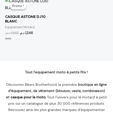
prix
prix
Promo !
Promo !
initial
actuel
était :
est :
CASQUE ASTONE DJ10
1,246 د.م..
1,662 د.م..
BLANC
Equipement Motard
د.م.
1,662
د.م.
1,246
Note
0
sur
5
Tout l’equipement moto à petits Prix !
Découvrez Bikers Brotherhood, la première
boutique en ligne
d’équipement, de vêtement (blouson, veste, combinaison)
et
casque pour la moto
, Tout l’univers pour le motard à petit
prix sur un catalogue de plus 30 000 références produits.
Retrouvez ainsi les plus grandes marques d’équipementier