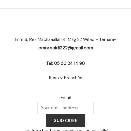
Imm 6, Res Machaaallah 4, Mag 22 Wifaq - Témara-
omar.saidi222@gmail.com
Tel: 05 30 24 14 90
Restez Branchés
Email
SUBSCRIBE
The form has been submitted successfully!