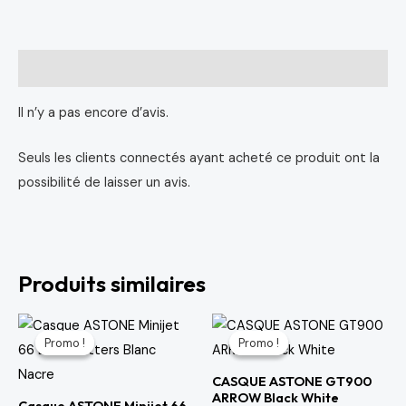
Avis (0)
Il n’y a pas encore d’avis.
Seuls les clients connectés ayant acheté ce produit ont la
possibilité de laisser un avis.
Produits similaires
Le
Le
Le
Le
prix
prix
prix
prix
Promo !
Promo !
Promo !
Promo !
initial
actuel
initial
actuel
était :
est :
était :
est :
CASQUE ASTONE GT900
1,768 د.م..
2,080 د.م..
700 د.م..
1,077 د.م..
ARROW Black White
Casque ASTONE Minijet 66