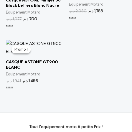
Equipement Motard
Black Letters Blanc Nacre
د.م.
2,080
د.م.
1,768
Equipement Motard
د.م.
1,077
د.م.
700
Note
0
sur
Note
5
0
sur
5
Le
Le
prix
prix
Promo !
Promo !
initial
actuel
était :
est :
CASQUE ASTONE GT900
1,456 د.م..
1,941 د.م..
BLANC
Equipement Motard
د.م.
1,941
د.م.
1,456
Note
0
sur
5
Tout l’equipement moto à petits Prix !