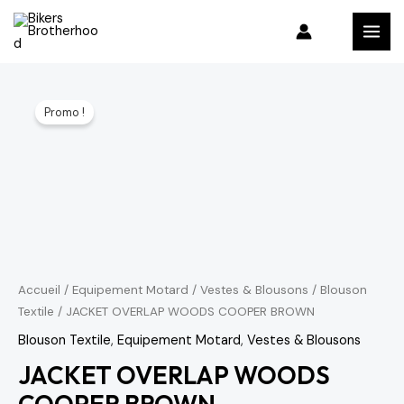
Aller
MAI
au
MEN
contenu
quantité
Le
Le
Promo !
de
prix
prix
JACKET
OVERLAP
initial
actuel
WOODS
était :
est :
COOPER
1,656 د.م..
4,730 د.م..
BROWN
Accueil
/
Equipement Motard
/
Vestes & Blousons
/
Blouson
Textile
/ JACKET OVERLAP WOODS COOPER BROWN
Blouson Textile
,
Equipement Motard
,
Vestes & Blousons
JACKET OVERLAP WOODS