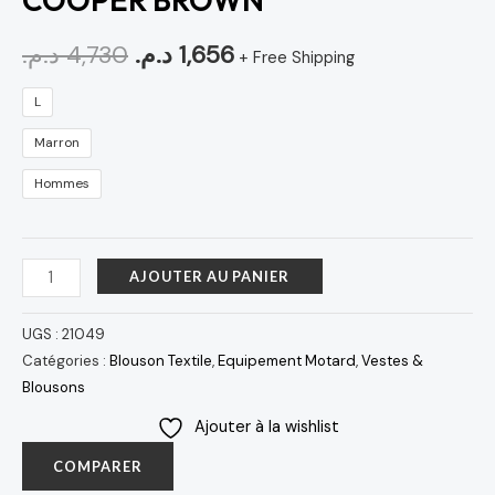
COOPER BROWN
د.م.
4,730
د.م.
1,656
+ Free Shipping
L
Marron
Hommes
AJOUTER AU PANIER
UGS :
21049
Catégories :
Blouson Textile
,
Equipement Motard
,
Vestes &
Blousons
Ajouter à la wishlist
COMPARER