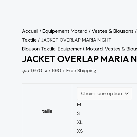
Accueil
/
Equipement Motard
/
Vestes & Blousons
Textile
/ JACKET OVERLAP MARIA NIGHT
Blouson Textile
,
Equipement Motard
,
Vestes & Blou
JACKET OVERLAP MARIA 
د.م.
1,970
د.م.
690
+ Free Shipping
M
taille
S
XL
XS