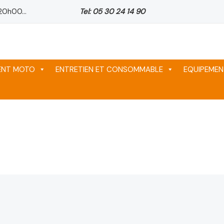
20h00...
Tel: 05 30 24 14 90
l
1,246 د.م..
963 د.م..
963 د.م..
MENT MOTO
ENTRETIEN ET CONSOMMABLE
EQUIPEMEN