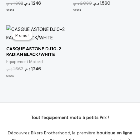
د.م.
1,662
د.م.
1,246
د.م.
2,080
د.م.
1,560
Note
Note
0
0
sur
sur
5
5
Le
Le
prix
prix
Promo !
Promo !
initial
actuel
était :
est :
CASQUE ASTONE DJ10-2
1,246 د.م..
1,662 د.م..
RADIAN BLACK/WHITE
Equipement Motard
د.م.
1,662
د.م.
1,246
Note
0
sur
5
Tout l’equipement moto à petits Prix !
Découvrez Bikers Brotherhood, la première
boutique en ligne