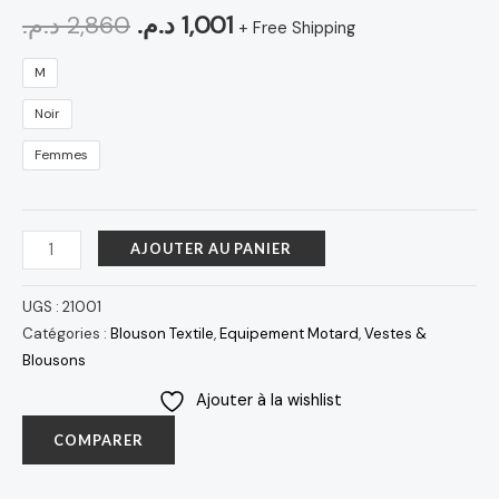
د.م.
2,860
د.م.
1,001
+ Free Shipping
M
Noir
Femmes
AJOUTER AU PANIER
UGS :
21001
Catégories :
Blouson Textile
,
Equipement Motard
,
Vestes &
Blousons
Ajouter à la wishlist
COMPARER