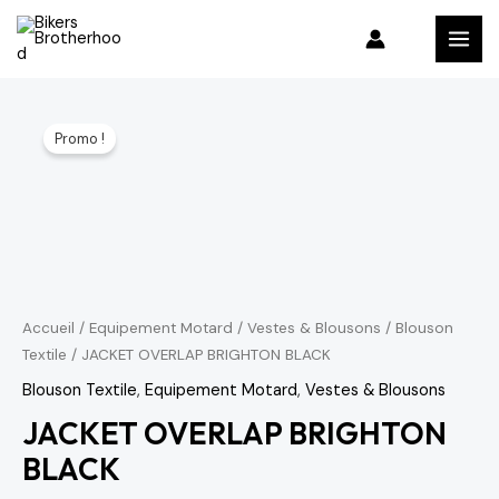
Aller
MAI
au
MEN
contenu
quantité
Le
Le
Promo !
de
prix
prix
JACKET
OVERLAP
initial
actuel
BRIGHTON
était :
est :
BLACK
1,001 د.م..
2,860 د.م..
Accueil
/
Equipement Motard
/
Vestes & Blousons
/
Blouson
Textile
/ JACKET OVERLAP BRIGHTON BLACK
Blouson Textile
,
Equipement Motard
,
Vestes & Blousons
JACKET OVERLAP BRIGHTON
BLACK