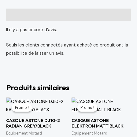
Avis (0)
Il n’y a pas encore d’avis.
Seuls les clients connectés ayant acheté ce produit ont la
possibilité de laisser un avis.
Produits similaires
Le
Le
Le
Le
prix
prix
prix
prix
Promo !
Promo !
Promo !
Promo !
initial
actuel
initial
actuel
était :
est :
était :
est :
CASQUE ASTONE DJ10-2
CASQUE ASTONE
1,560 د.م..
2,080 د.م..
1,246 د.م..
1,662 د.م..
RADIAN GREY/BLACK
ELEKTRON MATT BLACK
Equipement Motard
Equipement Motard