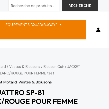
Rechercher
RECHERCHE
EQUIPEMENTS "QUAD/BUGGY"
ard
/
Vestes & Blousons
/
Blouson Cuir
/ JACKET
Le
BLANC/ROUGE POUR FEMME test
prix
t Motard
,
Vestes & Blousons
actuel
ATTRO SP-81
C/ROUGE POUR FEMME
est :