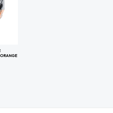
R
 ORANGE