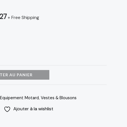
3,127 د.م..
4,169 د.م..
127
+ Free Shipping
TER AU PANIER
Equipement Motard
,
Vestes & Blousons
Ajouter à la wishlist