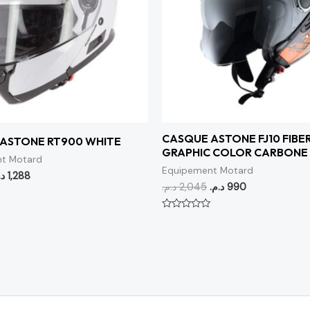
CASQUE ASTONE FJ10 FIBE
ASTONE RT900 WHITE
GRAPHIC COLOR CARBONE
t Motard
Equipement Motard
د.
1,288
د.م.
2,045
د.م.
990
Note
0
sur
5