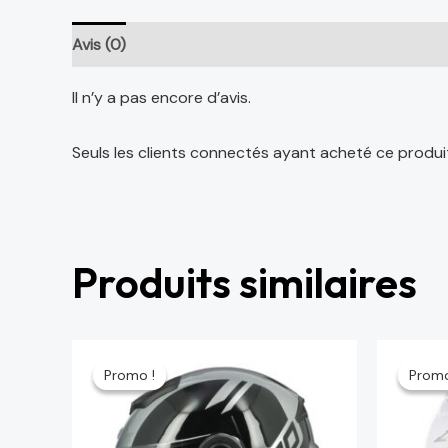
Avis (0)
Il n’y a pas encore d’avis.
Seuls les clients connectés ayant acheté ce produit o
Produits similaires
Le
Le
L
prix
prix
pr
Promo !
Promo !
Promo
Promo
initial
actuel
ini
était :
est :
ét
1,288 د.م..
1,717 د.م..