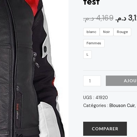
test
NOIR/BLANC/ROUGE
POUR
د.م.
4,169
د.م.
3,
FEMME
test
blanc
Noir
Rouge
Femmes
L
AJOU
UGS :
41920
Catégories :
Blouson Cuir
,
COMPARER