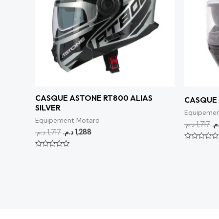
CASQUE ASTONE RT800 ALIAS
CASQUE 
SILVER
Equipemen
Equipement Motard
د.م.
1,717
.م
د.م.
1,717
د.م.
1,288
Note
0
Note
sur
0
5
sur
5