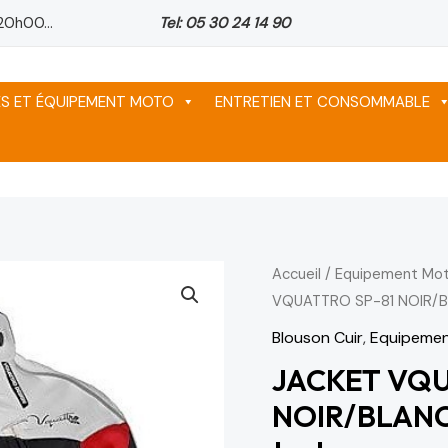
20h00...
Tel: 05 30 24 14 90
ES ET ÉQUIPEMENT MOTO
ENTRETIEN ET CONSOMMABLE
quantité
Accueil
/
Equipement Mot
Le
VQUATTRO SP-81 NOIR/
de
prix
JACKET
Blouson Cuir
,
Equipemen
VQUATTRO
initial
JACKET VQU
SP-
NOIR/BLAN
était :
81