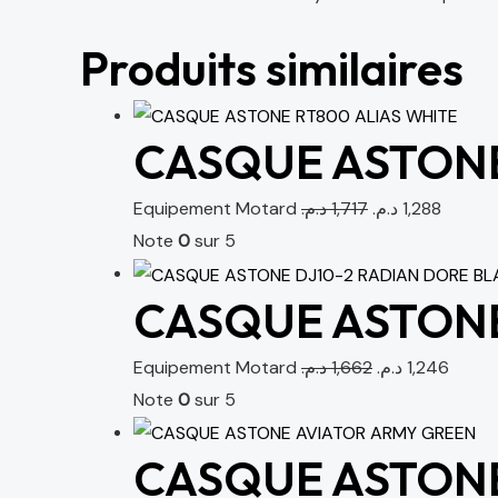
Produits similaires
CASQUE ASTONE
Equipement Motard
د.م.
1,717
د.م.
1,288
Note
0
sur 5
CASQUE ASTONE
Equipement Motard
د.م.
1,662
د.م.
1,246
Note
0
sur 5
CASQUE ASTONE