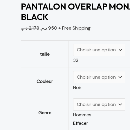
PANTALON OVERLAP MONZ
BLACK
د.م.
2,178
د.م.
950
+ Free Shipping
taille
32
Couleur
Noir
Genre
Hommes
Effacer