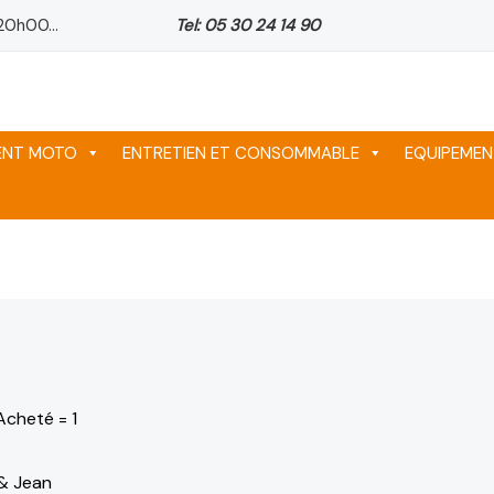
20h00...
Tel: 05 30 24 14 90
l
1,246 د.م..
1,288 د.م..
963 د.م..
MENT MOTO
ENTRETIEN ET CONSOMMABLE
EQUIPEMEN
Acheté = 1
& Jean