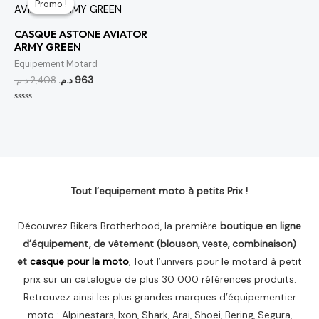
Promo !
Promo !
initial
actuel
était :
est :
CASQUE ASTONE AVIATOR
963 د.م..
2,408 د.م..
ARMY GREEN
Equipement Motard
د.م.
2,408
د.م.
963
Note
0
sur
5
Tout l’equipement moto à petits Prix !
Découvrez Bikers Brotherhood, la première
boutique en ligne
d’équipement, de vêtement (blouson, veste, combinaison)
et
casque pour la moto
, Tout l’univers pour le motard à petit
prix sur un catalogue de plus 30 000 références produits.
Retrouvez ainsi les plus grandes marques d’équipementier
moto : Alpinestars, Ixon, Shark, Arai, Shoei, Bering, Segura,