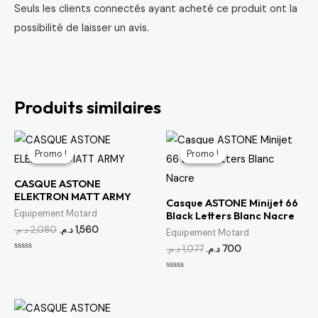
Seuls les clients connectés ayant acheté ce produit ont la
possibilité de laisser un avis.
Produits similaires
Le
Le
Le
Le
prix
prix
prix
prix
Promo !
Promo !
Promo !
Promo !
initial
actuel
initial
actuel
était :
est :
était :
est :
CASQUE ASTONE
700 د.م..
1,077 د.م..
1,560 د.م..
2,080 د.م..
ELEKTRON MATT ARMY
Casque ASTONE Minijet 66
Equipement Motard
Black Letters Blanc Nacre
د.م.
2,080
د.م.
1,560
Equipement Motard
د.م.
1,077
د.م.
700
Note
0
sur
Note
5
0
sur
5
Le
Le
prix
prix