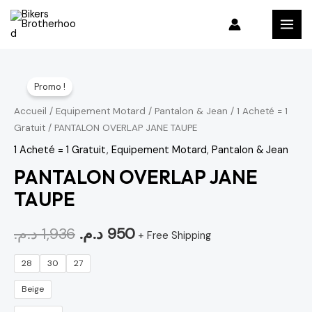
Aller
MAI
au
MEN
contenu
quantité
Le
Le
Promo !
de
prix
prix
PANTALON
Accueil
/
Equipement Motard
/
Pantalon & Jean
/
1 Acheté = 1
Gratuit
/ PANTALON OVERLAP JANE TAUPE
OVERLAP
initial
actuel
JANE
1 Acheté = 1 Gratuit
,
Equipement Motard
,
Pantalon & Jean
était :
est :
TAUPE
PANTALON OVERLAP JANE
950 د.م..
1,936 د.م..
TAUPE
د.م.
1,936
د.م.
950
+ Free Shipping
28
30
27
Beige